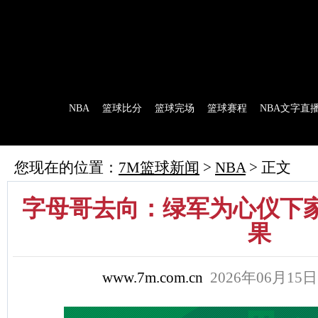
7M首页
|
足球比分
|
足球完场
|
足球赛程
|
棒球比分
|
美式足球比分
|
网球比分
首 页
NBA
篮球比分
篮球完场
篮球赛程
NBA文字直
7M制造
赛前分析
赛后报道
新闻流言
花絮花边
NBA 技术统
您现在的位置：
7M篮球新闻
>
NBA
> 正文
字母哥去向：绿军为心仪下家
果
www.7m.com.cn
2026年06月15