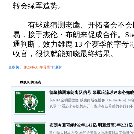
转会绿军造势。
有球迷猜测老鹰、开拓者会不会
易，接手杰伦・布朗来促成合作。Ste
通判断，效力雄鹿 13 个赛季的字
收官，很快就能知晓最终结果。
更多关于"
凯尔特人
字母哥
"的新闻
球队相关动态
德隆揣测布朗离队信号 绿军暗流球迷未必知
前NBA全明星德隆·威廉姆斯在播客《ToTheBaha
表示："看起来布朗想离开，也许有些幕后的事我们不
布朗今夏可续约2年1.42亿 明夏最高3年2.21亿
凯尔特人球星杰伦-布朗近期陷入与雄鹿球星字母哥