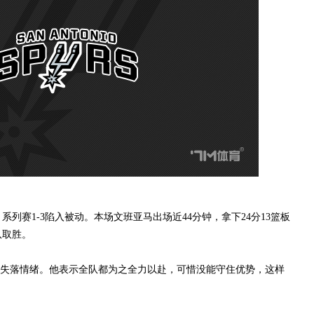
赛1-3陷入被动。本场文班亚马出场近44分钟，拿下24分13篮板
队取胜。
落情绪。他表示全队都为之全力以赴，可惜没能守住优势，这样