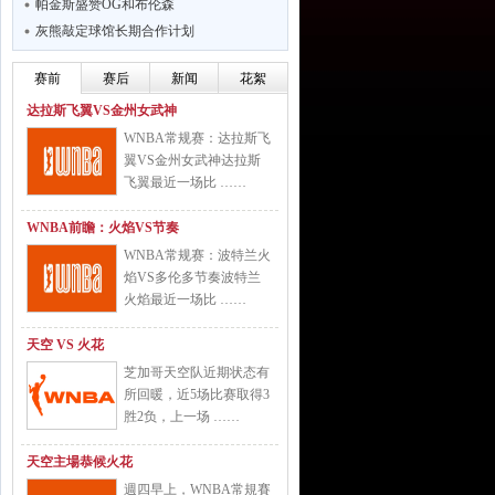
帕金斯盛赞OG和布伦森
灰熊敲定球馆长期合作计划
赛前
赛后
新闻
花絮
达拉斯飞翼VS金州女武神
WNBA常规赛：达拉斯飞
翼VS金州女武神达拉斯
飞翼最近一场比 ……
WNBA前瞻：火焰VS节奏
WNBA常规赛：波特兰火
焰VS多伦多节奏波特兰
火焰最近一场比 ……
天空 VS 火花
芝加哥天空队近期状态有
所回暖，近5场比赛取得3
胜2负，上一场 ……
天空主場恭候火花
週四早上，WNBA常規賽