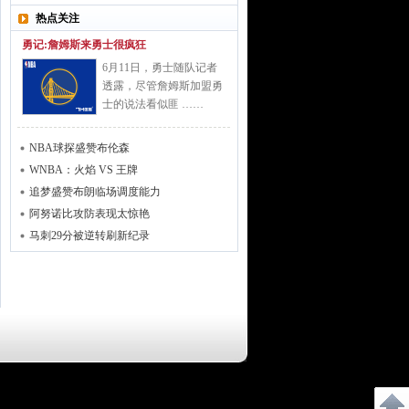
热点关注
勇记:詹姆斯来勇士很疯狂
6月11日，勇士随队记者
透露，尽管詹姆斯加盟勇
士的说法看似匪 ……
NBA球探盛赞布伦森
WNBA：火焰 VS 王牌
追梦盛赞布朗临场调度能力
阿努诺比攻防表现太惊艳
马刺29分被逆转刷新纪录