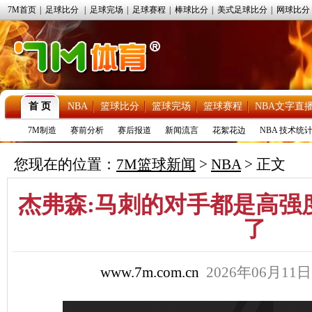
7M首页
|
足球比分
|
足球完场
|
足球赛程
|
棒球比分
|
美式足球比分
|
网球比分
首 页
NBA
篮球比分
篮球完场
篮球赛程
NBA文字直
7M制造
赛前分析
赛后报道
新闻流言
花絮花边
NBA 技术统
您现在的位置：
7M篮球新闻
>
NBA
> 正文
杰弗森:马刺的对手都是高强
了
www.7m.com.cn
2026年06月11