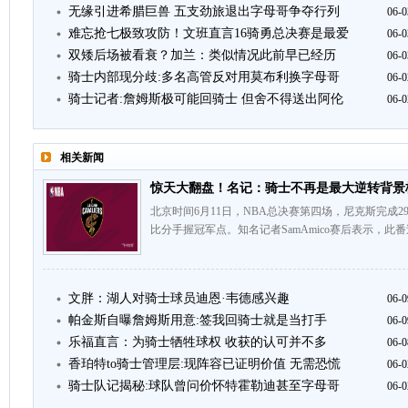
无缘引进希腊巨兽 五支劲旅退出字母哥争夺行列
06-0
难忘抢七极致攻防！文班直言16骑勇总决赛是最爱
06-0
双矮后场被看衰？加兰：类似情况此前早已经历
06-0
骑士内部现分歧:多名高管反对用莫布利换字母哥
06-0
骑士记者:詹姆斯极可能回骑士 但舍不得送出阿伦
06-0
相关新闻
惊天大翻盘！名记：骑士不再是最大逆转背景
北京时间6月11日，NBA总决赛第四场，尼克斯完成2
比分手握冠军点。知名记者SamAmico赛后表示，此
文胖：湖人对骑士球员迪恩·韦德感兴趣
06-0
帕金斯自曝詹姆斯用意:签我回骑士就是当打手
06-0
乐福直言：为骑士牺牲球权 收获的认可并不多
06-0
香珀特to骑士管理层:现阵容已证明价值 无需恐慌
06-0
骑士队记揭秘:球队曾问价怀特霍勒迪甚至字母哥
06-0