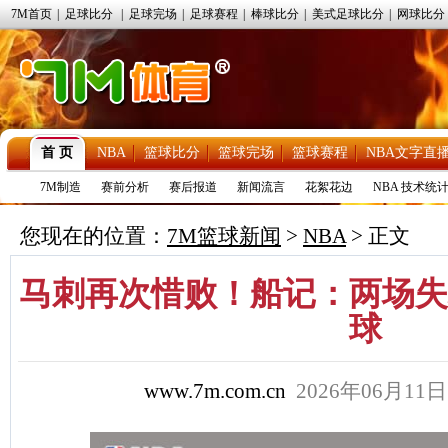
7M首页
|
足球比分
|
足球完场
|
足球赛程
|
棒球比分
|
美式足球比分
|
网球比分
首 页
NBA
篮球比分
篮球完场
篮球赛程
NBA文字直
7M制造
赛前分析
赛后报道
新闻流言
花絮花边
NBA 技术统
您现在的位置：
7M篮球新闻
>
NBA
> 正文
马刺再次惜败！船记：两场失
球
www.7m.com.cn
2026年06月11