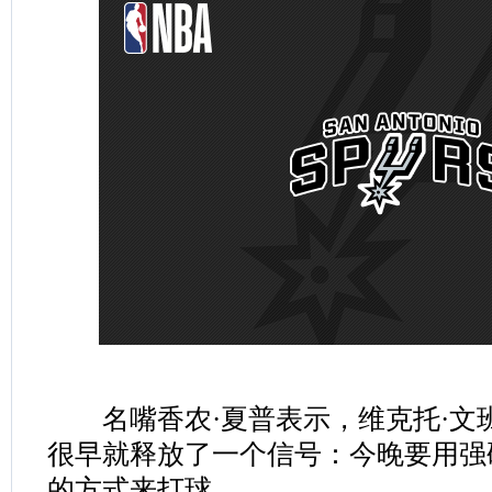
名嘴香农·夏普表示，维克托·文
很早就释放了一个信号：今晚要用强
的方式来打球。