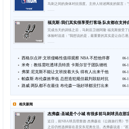
马刺之间的身体对抗强度。主持人转述网友的留言：“
……
福克斯:我们其实很享受打客场 队友都在支持
完成当天的训练之后，马刺后卫德阿隆·福克斯接受
体验时说道：“我想说的是，最重要的其实是让自己
……
西格尔点评:文班侵略性值得观察 NBA 不想他停赛
06-1
米奇：教练需吃透球员特质 卡斯尔甘于团队牺牲
06-1
弗莱:尼克斯不能让文班按着大头 得有人出来干他
06-1
帕森斯:布伦森效率低 总想造犯规但裁判鼓励对抗
06-1
路威:两队都不在最佳 布伦森一场好球都没打出来
06-1
相关新闻
杰弗森:圣城是个小城 有很多前马刺球员在那
近日，前NBA球员理查德·杰弗森在《公路旅行秀》
之后仍然选择留在圣安东尼奥生活。杰弗森说道：“