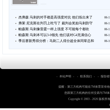
……
杰弗森:马刺的对手都是高强度对抗 他们练出来了
06-1
弗莱:尼克斯在判罚上吃亏了 裁判会奖励马刺防守
06-1
帕森斯:马刺像雷霆一样上强度 不可能每个都吹
06-1
帕森斯:马刺本可以3-0领先 他们该对G4充满信心
06-1
季后赛新秀得分榜：马刺二人得分超全体同辈总和
06-1
-
本站声明
- -
联系我们
- -
报告错
提醒：第三方机构可能在7M体育宣传
您跟第三方机构的任何交易与7M
Copyright © 2003 -
2026 版权所有 w