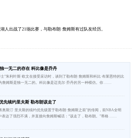
为湖人出战了21场比赛，与勒布朗·詹姆斯有过队友经历。
独一无二的存在 科比像是乔丹
J博士”朱利叶斯·欧文在接受采访时，谈到了勒布朗·詹姆斯和科比·布莱恩特的比
为詹姆斯是独一无二的。科比像是迈克尔·乔丹的另一种模仿。你 ……
优先续约里夫斯 勒布朗该走了
将奥斯汀·里夫斯的续约优先级置于勒布朗·詹姆斯之前”的传闻，前NBA全明
中表达了强烈不满，并直接向詹姆斯喊话：“该走了，勒布朗。”蒂格 ……