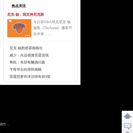
热点关注
尼克·杨：我支持尼克斯
今日前NBA球员尼克·杨
做客《TheArena》播客节
目并谈 ……
尼克·杨怒喷霍姆格伦
威少：永远感激雷霆选我
弩机：布登有酗酒问题
字母哥去向很快揭晓
雷霆想要布泽尔得有前4签
确性，
。