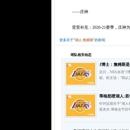
——庄神
背景补充：2020-21赛季，庄神
更多关于"
湖人
詹姆斯
"的新闻
球队相关动态
J博士：詹姆斯是
近日，NBA名宿“
较。欧文说：“我认
蒂格怒喷湖人:若
针对近期关于“湖人
星杰夫·蒂格在节目