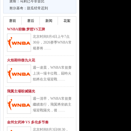
唐斯：马刺已今非昔比
努尔基奇：甜瓜经常迟到
赛前
赛后
新闻
花絮
WNBA前瞻:梦想VS王牌
北京时间8月4日上午7点
30分，2026赛季WNBA常
规赛将 ……
火焰期待復仇火花
週一凌晨，WNBA常規賽
上演一場卡位戰，屆時火
焰將在主場迎戰 ……
飛翼主場盼滅陽光
週一清早，WNBA常規賽
繼續進行，飛翼將坐鎮主
場迎戰陽光，後 ……
金州女武神 VS 多伦多节奏
北京时间8月3日08:30，