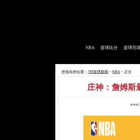
7M首页
|
足球比分
|
足球完场
|
足球赛程
|
棒
首 页
NBA
篮球比分
篮球完
7M制造
赛前分析
赛后报道
新闻
您现在的位置：
7M篮球新闻
>
NBA
> 正文
庄神：詹姆斯
www.7