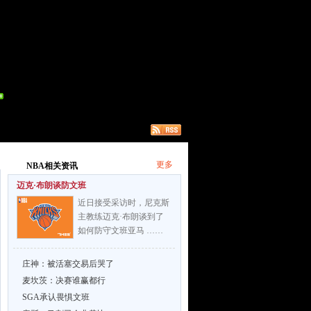
更多
NBA相关资讯
迈克·布朗谈防文班
近日接受采访时，尼克斯
主教练迈克·布朗谈到了
如何防守文班亚马 ……
庄神：被活塞交易后哭了
麦坎茨：决赛谁赢都行
SGA承认畏惧文班