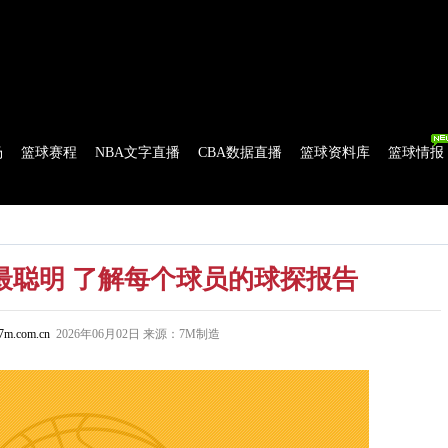
球比分
|
美式足球比分
|
网球比分
|
足球资讯
|
足球资料库
|
APP下载
场
篮球赛程
NBA文字直播
CBA数据直播
篮球资料库
篮球情报
流言
花絮花边
NBA 技术统计
WNBA 技术统计
最聪明 了解每个球员的球探报告
m.com.cn
2026年06月02日 来源：7M制造