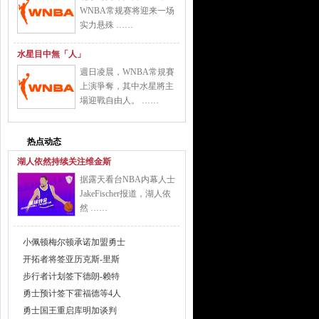
WNBA常规赛将迎来一场
实力悬殊 ……
水星目中無「人」
週日凌晨，WNBA常規賽
上演爭奪，其中水星將主
場迎戰自由人。 ……
热点动态
湖人依然持续关注维金斯
据露天看台NBA内幕人士
JakeFischer报道，湖人依
然 ……
小佩顿梅尔顿承诺加盟勇士
开拓者将签亚历克斯-里斯
步行者计划签下德朗-赖特
勇士预计签下霍福德等4人
勇士国王重启库明加谈判