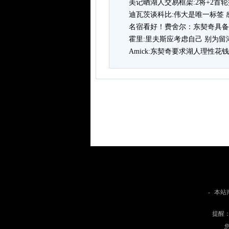
美记晒湖人交易框架:2将+2首
迪瓦茨谈科比:伟大是唯一标签
名宿看好！费舍尔：东契奇具备
霍里:里夫斯应考虑自己 别为
Amick:东契奇要求湖人理性花
-
本站
提醒