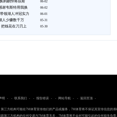
轮换鹈鹕悍将琼斯
06-02
 感谢韦斯特用我换
06-02
带领湖人冲冠实力
06-01
留湖人少赚数千万
05-31
钱 把钱花在刀刃上
05-30
声明
- -
联系我们
- -
报告错误
- -
网站导航
- -
返回页顶
-
：第三方机构可能在7M体育宣传他们的产品或服务，7M体育将不保证其宣传信息的准
您跟第三方机构的任何交易与7M体育无关，7M体育将不会对可能引起的任何损失负责