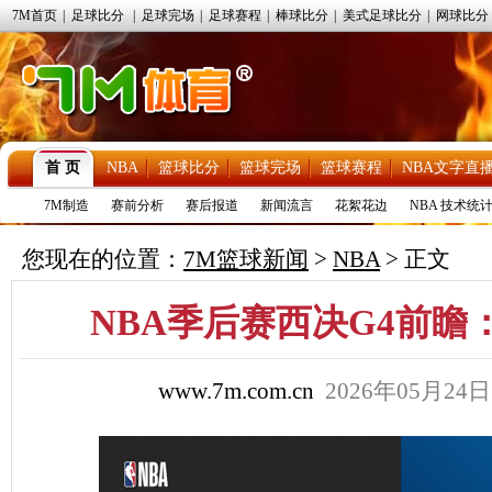
7M首页
|
足球比分
|
足球完场
|
足球赛程
|
棒球比分
|
美式足球比分
|
网球比分
首 页
NBA
篮球比分
篮球完场
篮球赛程
NBA文字直
7M制造
赛前分析
赛后报道
新闻流言
花絮花边
NBA 技术统
您现在的位置：
7M篮球新闻
>
NBA
> 正文
NBA季后赛西决G4前瞻：
www.7m.com.cn
2026年05月24