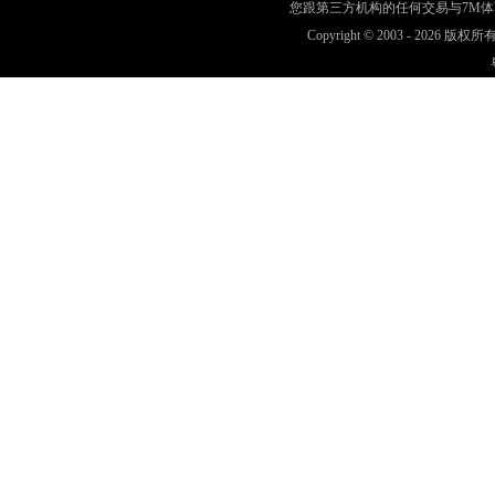
您跟第三方机构的任何交易与7M
Copyright © 2003 -
2026 版权所有 w