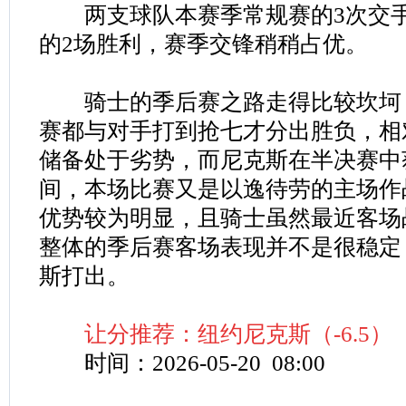
两支球队本赛季常规赛的3次交手
的2场胜利，赛季交锋稍稍占优。
骑士的季后赛之路走得比较坎坷
赛都与对手打到抢七才分出胜负，相
储备处于劣势，而尼克斯在半决赛中
间，本场比赛又是以逸待劳的主场作
优势较为明显，且骑士虽然最近客场
整体的季后赛客场表现并不是很稳定
斯打出。
让分推荐：纽约尼克斯（-6.5）
时间：2026-05-20 08:00