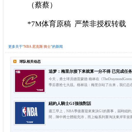
（蔡蔡）
*7M体育原稿 严禁非授权转载
更多关于"
NBA
尼克斯
骑士
"的新闻
球队相关动态
追梦：梅里尔接下来就算一分不得 已完成任
今天，勇士球员德雷蒙德·格林在《TheDraymondGr
季后赛抢七大战。格林说：梅里尔站了出来，我们总在
紐約人騎士G1強強對話
週三早上，NBA季後賽迎來東決G1的賽事，屆時紐
間，陣中將士體能充沛，而上輪系列賽淘汰東岸常規賽