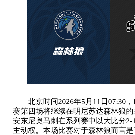
北京时间2026年5月11日07:30
赛第四场将继续在明尼苏达森林狼的
安东尼奥马刺在系列赛中以大比分2-
主动权。本场比赛对于森林狼而言是