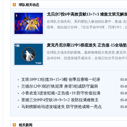
球队相关动态
戈贝尔7投6中高效贡献13+7+3 难敌文班无解
在球队主场失利、系列赛陷入被动的比赛中，鲁迪-
绩单。他出战31分钟，7次出手命中6球，罚球1中1，
麦克丹尼尔斯22中5彻底迷失 正负值-15全场
在球队主场失利的夜晚，森林狼锋线大将杰登-麦克
达40分钟，但进攻端手感冰冷，全场22次出手仅命中5
文班18中13狂揽39+15+5帽 创季后赛唯一纪录
05-0
兰德尔12中3陷打铁泥潭 身背5犯成防守漏洞
05-0
小香农造3进攻犯规+正负值+19 防守价值拉满
05-0
里德三分8中4空砍18+9+5+2 攻防拉满难救主
05-0
马刺榜眼哈珀进攻端迷失 防守拼抢成唯一亮点
05-0
相关新闻