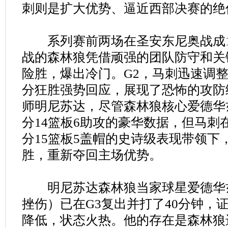
刺则是扩大优势、逼近西部决赛的绝
系列赛前两场在圣安东尼奥战成1-
战的森林狼凭借顽强的团队防守和关键球
险胜，爆出冷门。G2，马刺迅速调整，以
分狂胜强势回应，展现了恐怖的攻防
师明尼苏达，尽管森林狼核心爱德华
分14篮板6助攻的豪华数据，但马刺在
分15篮板5盖帽的史诗级表现带领下，以
胜，重新夺回主场优势。
明尼苏达森林狼当家球星爱德华兹
挫伤）已在G3复出并打了40分钟，
降低，状态火热。他的存在是森林狼