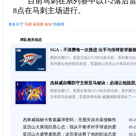
目前马刺在系列赛中以1-2落后雷
8点在马刺主场进行。
更多关于"
马刺
福克斯
哈珀
"的新闻
球队相关动态
SGA：不浪费每一次推进 出手与传球皆求极
西部决赛G3，雷霆主场123-108大胜马刺，系列赛大
系列赛出色的组织表现，雷霆核心亚历山大将其归功于
杰林威自曝防守文班亚马秘诀：必须让他脱层
西部决赛G3，雷霆在客场123-108大胜马刺，系列赛
文班亚马的感受，雷霆前锋杰林-威廉姆斯展现出了一
杰林威揭秘卡鲁索赢球密码：无视失误永葆侵略性
05-2
亚历山大展现巨星心态：我从不奢求对手球迷的爱
05-2
亚历山大盛赞麦凯恩：这完美诠释了他的职业态度
05-2