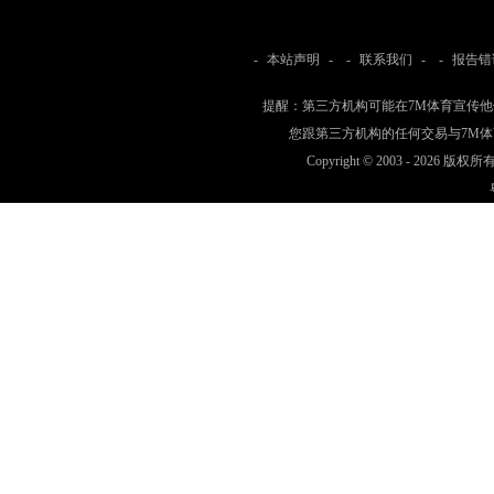
-
本站声明
- -
联系我们
- -
报告错
提醒：第三方机构可能在7M体育宣传
您跟第三方机构的任何交易与7M
Copyright © 2003 -
2026 版权所有 w