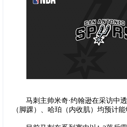
马刺主帅米奇·约翰逊在采访中透
（脚踝）、哈珀（内收肌）均预计能