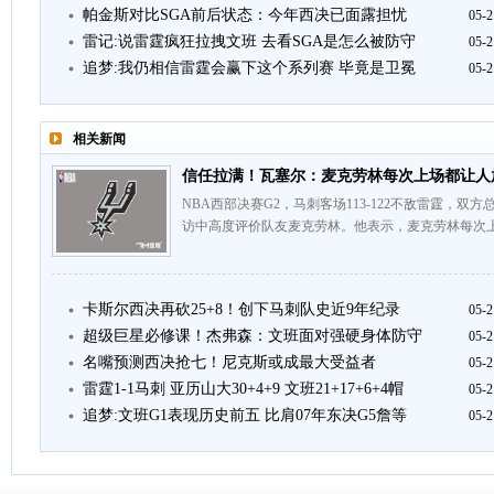
帕金斯对比SGA前后状态：今年西决已面露担忧
05-2
雷记:说雷霆疯狂拉拽文班 去看SGA是怎么被防守
05-2
追梦:我仍相信雷霆会赢下这个系列赛 毕竟是卫冕
05-2
相关新闻
信任拉满！瓦塞尔：麦克劳林每次上场都让人
NBA西部决赛G2，马刺客场113-122不敌雷霆，双
访中高度评价队友麦克劳林。他表示，麦克劳林每次上
卡斯尔西决再砍25+8！创下马刺队史近9年纪录
05-2
超级巨星必修课！杰弗森：文班面对强硬身体防守
05-2
名嘴预测西决抢七！尼克斯或成最大受益者
05-2
雷霆1-1马刺 亚历山大30+4+9 文班21+17+6+4帽
05-2
追梦:文班G1表现历史前五 比肩07年东决G5詹等
05-2