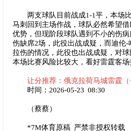
两支球队目前战成1-1平，本场
马刺回到主场作战，球队必然希望借
优势，但现阶段球队遇到不小的伤病
伤缺席2场，此役出战成疑，而迪伦
拉伤的情况，此役也出战成疑，对球
本场比赛风险比较大，看好雷霆客场
让分推荐：俄克拉荷马城雷霆（+2
时间：2026-05-23 08:30
（蔡蔡）
*7M体育原稿 严禁非授权转载