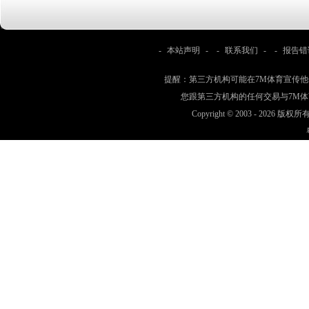
-
本站声明
- -
联系我们
- -
报告错
提醒：第三方机构可能在7M体育宣传
您跟第三方机构的任何交易与7M
Copyright © 2003 -
2026 版权所有 w