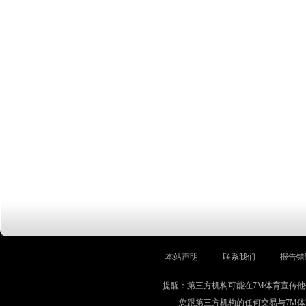
-
本站声明
- -
联系我们
- -
报告错
提醒：第三方机构可能在7M体育宣传
您跟第三方机构的任何交易与7M