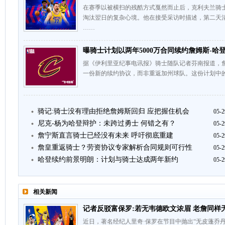
在赛季以被横扫的残酷方式戛然而止后，克利夫兰骑
淘汰翌日的复杂心境。他在接受采访时描述，第二天
……
曝骑士计划以两年5000万合同续约詹姆斯-哈
据《伊利里亚纪事电讯报》骑士随队记者芬南报道，
一份新的续约协议，而非重返加州球队。这份计划中的合
骑记:骑士没有理由拒绝詹姆斯回归 应把握住机会
05-2
尼克-杨为哈登辩护：未跨过勇士 何错之有？
05-2
詹宁斯直言骑士已经没有未来 呼吁彻底重建
05-2
詹皇重返骑士？劳资协议专家解析合同规则可行性
05-2
哈登续约前景明朗：计划与骑士达成两年新约
05-2
相关新闻
记者反驳富保罗:若无韦德欧文浓眉 老詹同样
近日，著名经纪人里奇·保罗在节目中抛出“无皮蓬乔丹0