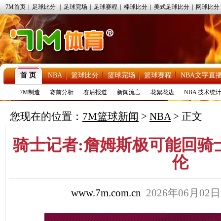
7M首页
|
足球比分
|
足球完场
|
足球赛程
|
棒球比分
|
美式足球比分
|
网球比分
首 页
NBA
篮球比分
篮球完场
篮球赛程
NBA文字直
7M制造
赛前分析
赛后报道
新闻流言
花絮花边
NBA 技术统
您现在的位置：
7M篮球新闻
>
NBA
> 正文
骑士记者:詹姆斯极可能回骑
伦
www.7m.com.cn
2026年06月02