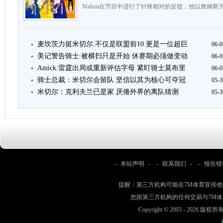
Mahon在节目中进行了针锋相对的反驳，他以詹姆斯
麦坎茨力挺米切尔:不仅是联盟前10 更是一位超巨
06-0
美记警告骑士:被横扫只是开始 休赛期必须做变动
06-0
Amick:雷霆出局或重新评估字母 紧盯骑士莫布里
06-0
骑士总裁：米切尔会留队 坚信以其为核心可夺冠
05-3
米切尔：克利夫兰已是家 厌倦外界的离队猜测
05-3
-
本站声明
- -
联系我们
- -
报告错
提醒：第三方机构可能在7M体育宣传
您跟第三方机构的任何交易与7M
Copyright © 2003 -
2026 版权所有 w