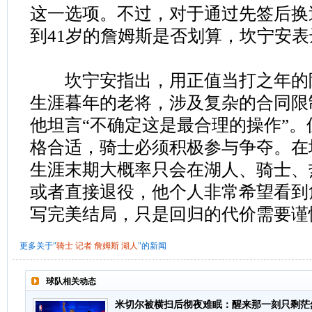
这一选项。不过，对于通过先签后换
到41岁的詹姆斯是否划算，坎宁安
坎宁安指出，用正值当打之年的
生涯暮年的老将，涉及复杂的合同限
他坦言“不确定这是最合理的操作”
格合适，骑士必须积极参与争夺。在
生涯末期大概率只会在湖人、骑士、
或者直接退役，他个人非常希望看到
写完美结局，只是回归的代价需要谨
更多关于"
骑士
记者
詹姆斯
湖人
"的新闻
球队相关动态
米切尔被横扫后彻夜难眠：醒来那一刻只剩茫