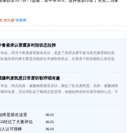
暴跌至10.7分7.1篮板，命中率50%。这种落差印证了失去二当家
。
友
杰伦威
"的新闻
卡鲁索承认雷霆多时段状态拉胯
发布会，球员卡鲁索接受媒体采访，复盘了西部决赛不敌马刺无缘晋级的原
球队输掉系列赛主要是没能抓住关键取胜机会，比赛多个阶段都陷入状态低
威爆料麦凯恩日常爱听歌哼唱有趣
发布会，球员杰林・威廉姆斯接受采访，聊起了队友麦凯恩。杰林・威廉姆斯
分随和友善，无论球队处于顺境还是逆境，他都始终保持乐观开朗的心态。不
标始终是留在这里
06-01
G6经过了大量评估
06-01
的人认可很棒
06-01