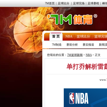
7M首页
|
足球比分
|
足球完场
|
足球赛程
|
棒
首 页
NBA
篮球比分
篮球完
7M制造
赛前分析
赛后报道
新闻
您现在的位置：
7M篮球新闻
>
NBA
> 正文
单打乔解析雷
www.7