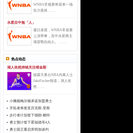
WNBA常规赛将迎来一场
实力悬殊 ……
水星目中無「人」
週日凌晨，WNBA常規賽
上演爭奪，其中水星將主
場迎戰自由人。 ……
热点动态
湖人依然持续关注维金斯
据露天看台NBA内幕人士
JakeFischer报道，湖人依
然 ……
小佩顿梅尔顿承诺加盟勇士
开拓者将签亚历克斯-里斯
步行者计划签下德朗-赖特
勇士预计签下霍福德等4人
勇士国王重启库明加谈判