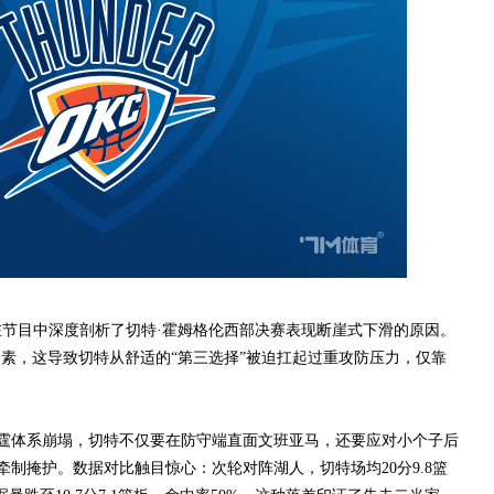
节目中深度剖析了切特·霍姆格伦西部决赛表现断崖式下滑的原因。
因素，这导致切特从舒适的“第三选择”被迫扛起过重攻防压力，仅靠
体系崩塌，切特不仅要在防守端直面文班亚马，还要应对小个子后
制掩护。数据对比触目惊心：次轮对阵湖人，切特场均20分9.8篮