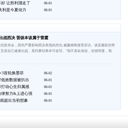
不好 让胜利溜走了
06-01
决失利是今夏动力
06-01
出战西决 晋级本该属于雷霆
总结发布会，因伤严重影响西决表现的杰伦-威廉姆斯接受采访。谈及腿筋伤势
直言若自己健康出战，系列赛结果本可改写。“我不喜欢假设，但很明显，我
+3首轮换墨菲
06-02
赛低效数据被扒出
06-01
市打动心生归属感
06-01
自律努力&上进心强
06-01
就超出当初想象
06-01