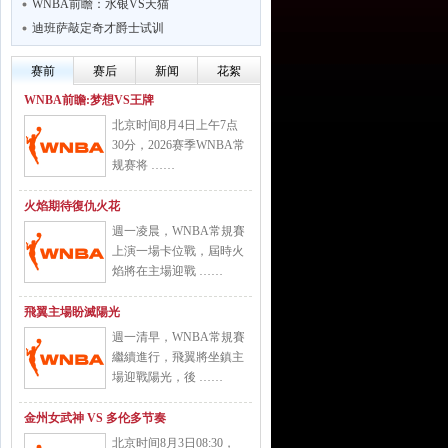
WNBA前瞻：水银VS天猫
迪班萨敲定奇才爵士试训
赛前
赛后
新闻
花絮
WNBA前瞻:梦想VS王牌
北京时间8月4日上午7点
30分，2026赛季WNBA常
规赛将 ……
火焰期待復仇火花
週一凌晨，WNBA常規賽
上演一場卡位戰，屆時火
焰將在主場迎戰 ……
飛翼主場盼滅陽光
週一清早，WNBA常規賽
繼續進行，飛翼將坐鎮主
場迎戰陽光，後 ……
金州女武神 VS 多伦多节奏
北京时间8月3日08:30，