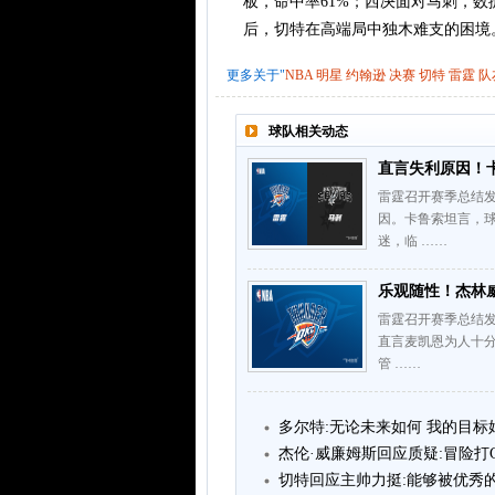
板，命中率61%；西决面对马刺，数据
后，切特在高端局中独木难支的困境
更多关于"
NBA
明星
约翰逊
决赛
切特
雷霆
队
球队相关动态
直言失利原因！
雷霆召开赛季总结
因。卡鲁索坦言，
迷，临 ……
乐观随性！杰林
雷霆召开赛季总结
直言麦凯恩为人十
管 ……
多尔特:无论未来如何 我的目
杰伦·威廉姆斯回应质疑:冒险打
切特回应主帅力挺:能够被优秀