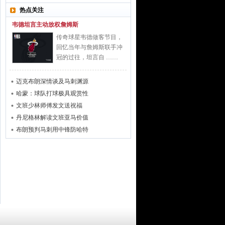
热点关注
韦德坦言主动放权詹姆斯
传奇球星韦德做客节目，
回忆当年与詹姆斯联手冲
冠的过往，坦言自 ……
迈克布朗深情谈及马刺渊源
哈蒙：球队打球极具观赏性
文班少林师傅发文送祝福
丹尼格林解读文班亚马价值
布朗预判马刺用中锋防哈特