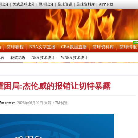
球比分
|
美式足球比分
|
网球比分
|
足球资讯
|
足球资料库
|
APP下载
场
篮球赛程
NBA文字直播
CBA数据直播
篮球资料库
篮球情报
流言
花絮花边
NBA 技术统计
WNBA 技术统计
霆困局:杰伦威的报销让切特暴露
m.com.cn
2026年06月02日 来源：7M制造