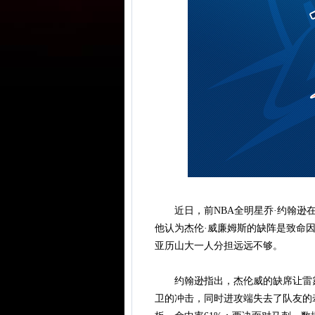
近日，前NBA全明星乔·约翰逊在
他认为杰伦·威廉姆斯的缺阵是致命
亚历山大一人分担远远不够。
约翰逊指出，杰伦威的缺席让雷霆
卫的冲击，同时进攻端失去了队友的牵