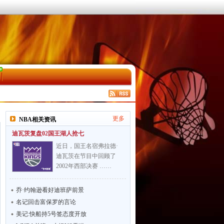
更多
NBA相关资讯
迪瓦茨复盘02国王湖人抢七
近日，国王名宿弗拉德·
迪瓦茨在节目中回顾了
2002年西部决赛 ……
乔·约翰逊看好迪班萨前景
名记回击富保罗的言论
美记:快船持5号签态度开放