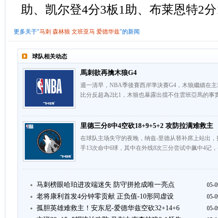
助、凯尔登4分3板1助、布莱恩特2分
更多关于"
马刺
森林狼
文班亚马
爱德华兹
"的新闻
球队相关动态
馬刺欲再擒木狼G4
週一清早，NBA季後賽西岸準決賽G4，木狼繼續在
比分反超為2比1，木狼也暴露出擋不住雲班亞馬的事實
里德三分8中4空砍18+9+5+2 攻防拉满难救主
在球队主场失守的夜晚，纳兹-里德从替补席上站出，
手13次命中6球，其中在外线8次三分尝试中飙中4记，
马刺榜眼哈珀进攻端迷失 防守拼抢成唯一亮点
05-0
老将康利首发4分钟零贡献 正负值-10形同虚设
05-0
孤胆英雄难救主！安东尼-爱德华兹空砍32+14+6
05-0