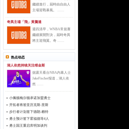
繼續進行，屆時由自由人
主場迎戰暴風。 ……
奇異主場「飛」黃騰達
週四清早，WNBA常規賽
繼續展開對決，屆時奇異
將主迎飛翼。奇 ……
热点动态
湖人依然持续关注维金斯
据露天看台NBA内幕人士
JakeFischer报道，湖人依
然 ……
小佩顿梅尔顿承诺加盟勇士
开拓者将签亚历克斯-里斯
步行者计划签下德朗-赖特
勇士预计签下霍福德等4人
勇士国王重启库明加谈判