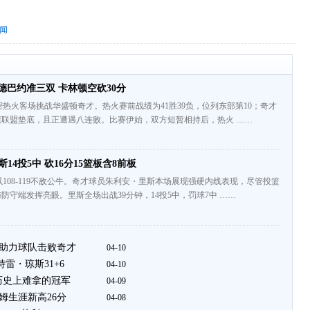
新闻
德巴约准三双 卡林顿空砍30分
密热火客场挑战华盛顿奇才。热火赛前战绩为41胜39负，位列东部第10；奇才
战绩联盟垫底，且正遭遇八连败。比赛伊始，双方短暂相持后，热火 ……
14投5中 砍16分15篮板含8前板
以108-119不敌公牛。奇才球员朱利安・里斯本场展现强硬内线表现，尽管投篮
防守端发挥亮眼。里斯全场出战39分钟，14投5中，罚球7中 ……
+助力球队击败奇才
04-10
 特雷・琼斯31+6
04-10
最历史上难拿的冠军
04-09
厄姆生涯新高26分
04-08