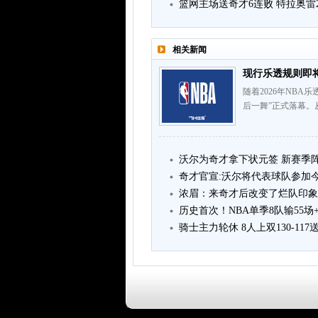
篮网主场送奇才6连败 特拉奥雷23+
相关新闻
现行乐透规则即将
随着2026年NB
后一舞”正式落幕。从
沃尔为奇才拿下状元签 新赛季
奇才官宣:沃尔将代表球队参加
浓眉：来奇才后改变了烂队印象
历史首次！NBA单季8队输55场
骑士主力轮休 8人上双130-117