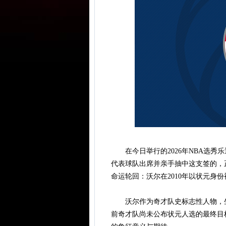
在今日举行的2026年NBA选秀
代表球队出席并亲手抽中这支签的，
命运轮回：沃尔在2010年以状元身
沃尔作为奇才队史标志性人物，生涯
前奇才队尚未公布状元人选的最终目