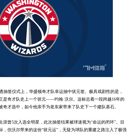
乐透抽签仪式上，华盛顿奇才队幸运抽中状元签。极具戏剧性的是，
正是奇才队史上一个状元——约翰·沃尔。这标志着一段跨越16年的
份被奇才选中，如今他亲手为老东家带来了队史下一个建队基石。
曾5次入选全明星，此次抽签结果被球迷视为“命运的闭环”。目
标，但沃尔带来的这份“状元运”，无疑为球队的重建之路注入了极强