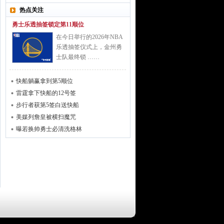
热点关注
勇士乐透抽签锁定第11顺位
在今日举行的2026年NBA
乐透抽签仪式上，金州勇
士队最终锁 ……
快船躺赢拿到第5顺位
雷霆拿下快船的12号签
步行者获第5签白送快船
美媒列詹皇被横扫魔咒
曝若换帅勇士必清洗格林