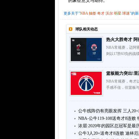
的象征意义与期待。
更多关于"
NBA
抽签
奇才
沃尔
明星
球迷
"的
球队相关动态
热火大胜奇才 阿
NBA常规赛，迈阿
则以17胜63负的
篮板能力突出!里斯
NBA常规赛，奇才
手感不佳，但篮板与
公牛残阵仍有亮眼发挥 三人20
NBA-公牛119-108送奇才8连败
浓眉:2020年的园区总冠军是
公牛3人20+送奇才8连败 迪林