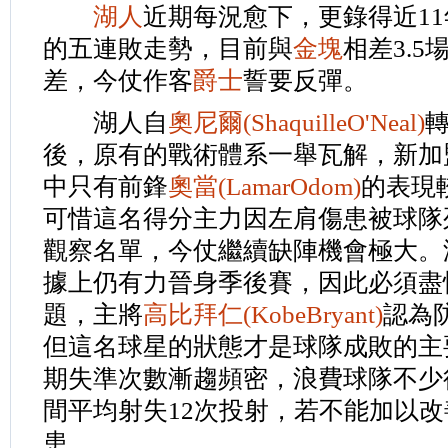
湖人
近期每況愈下，更錄得近1
的五連敗走勢，目前與
金塊
相差3.5
差，今仗作客
爵士
誓要反彈。
湖人自
奧尼爾(ShaquilleO'Neal)
後，原有的戰術體系一舉瓦解，新加
中只有前鋒
奧當(LamarOdom)
的表現
可惜這名得分主力因左肩傷患被球隊
觀察名單，今仗繼續缺陣機會極大。
據上仍有力晉身季後賽，因此必須盡
題，主將
高比拜仁(KobeBryant)
認為
但這名球星的狀態才是球隊成敗的主
期失準次數漸趨頻密，浪費球隊不少
間平均射失12次投射，若不能加以
患。