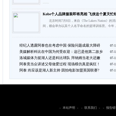
……
Kobe个人品牌服装即将亮相 飞侠这个夏天忙经
北京时间7月8日，来自《The Lakers Natio
间，都会举办以其个人名字命名的篮球训练营。今年，
经纪人透露阿泰也在考虑中国 保险问题成最大障碍
07-1
美媒解析科比在中国为何受欢迎：这已是他第二故乡
07-1
洛城媒体力挺湖人还是科比球队 拜纳姆当老大还嫩
07-1
阿泰竟当众讲述父母做爱过程 现场模仿真是疯狂！
07-1
阿泰:肖应该是湖人新主帅 因拍电影加盟英国联赛?
07-1
-
本站声明
- -
联系我们
- -
报告错