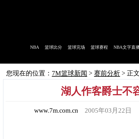
7M首页
|
足球比分
|
足球完场
|
足球赛程
|
棒球比分
|
美式足球比分
|
网球比分
首 页
NBA
篮球比分
篮球完场
篮球赛程
NBA文字直
7M制造
赛前分析
赛后报道
新闻流言
花絮花边
NBA 技术统
您现在的位置：
7M篮球新闻
>
赛前分析
> 正
湖人作客爵士不
www.7m.com.cn
2005年03月22