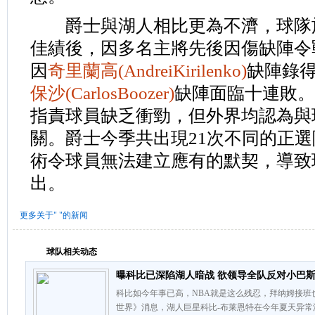
爵士與湖人相比更為不濟，球隊於
佳績後，因多名主將先後因傷缺陣令
因
奇里蘭高(AndreiKirilenko)
缺陣錄得
保沙(CarlosBoozer)
缺陣面臨十連敗。教練史
指責球員缺乏衝勁，但外界均認為與
關。爵士今季共出現21次不同的正
術令球員無法建立應有的默契，導致
出。
更多关于"
"的新闻
球队相关动态
曝科比已深陷湖人暗战 欲领导全队反对小巴
科比如今年事已高，NBA就是这么残忍，拜纳姆接班
世界》消息，湖人巨星科比-布莱恩特在今年夏天异