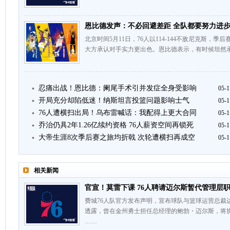
恩比德发声：不必回避差距 全队都要努力进
北京时间5月11日，76人以114-144不敌尼克斯，
大方承认对手实力更出色。恩比德表示，有时候坦然承
忍痛出战！恩比德：阑尾手术引并发症全身受影响
05-1
开局充分却陷低迷！纳斯坦言投篮问题影响士气
05-1
76人遭横扫出局！乌布雷喊话：我配得上更大合同
05-1
乔治仍具2年1.26亿续约资格 76人薪资空间再锁死
05-1
大帝生涯8次季后赛之旅均折戟 次轮遭横扫再成空
05-1
相关新闻
官宣！莫雷下课 76人聘请迈尔斯暂代管理层
费城76人队官方发布声明，宣布球队与篮球运营总裁
透露，曾在金州勇士担任总经理的鲍勃・迈尔斯，将协
……