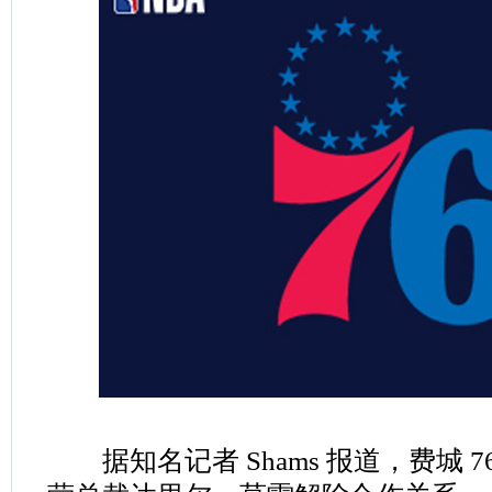
据知名记者 Shams 报道，费城 