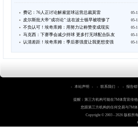
费记：76人正讨论解雇篮球运营总裁莫雷
05-1
皮尔斯批大帝“成功论”:这在波士顿早被喷惨了
05-1
不负认可！埃奇库姆：用努力让称赞变成现实
05-1
马克西：下赛季会减少持球 更多打无球配合队友
05-1
认清差距！埃奇库姆：季后赛强度让我更想变强
05-1
-
本站声明
- -
联系我们
- -
报告错
提醒：第三方机构可能在7M体育宣传
您跟第三方机构的任何交易与7M
Copyright © 2003 -
2026 版权所有 w