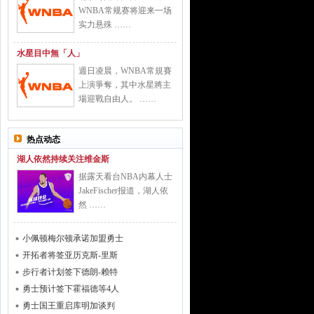
WNBA常规赛将迎来一场
实力悬殊 ……
水星目中無「人」
週日凌晨，WNBA常規賽
上演爭奪，其中水星將主
場迎戰自由人。 ……
热点动态
湖人依然持续关注维金斯
据露天看台NBA内幕人士
JakeFischer报道，湖人依
然 ……
小佩顿梅尔顿承诺加盟勇士
开拓者将签亚历克斯-里斯
步行者计划签下德朗-赖特
勇士预计签下霍福德等4人
勇士国王重启库明加谈判