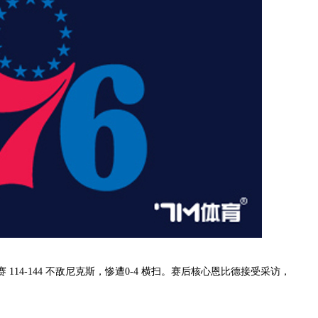
赛 114-144 不敌尼克斯，惨遭0-4 横扫。赛后核心恩比德接受采访，