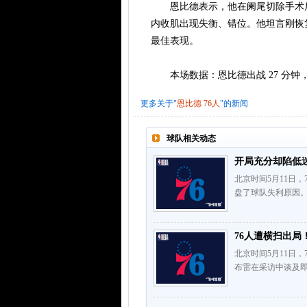
恩比德表示，他在阑尾切除手术后
内收肌出现失衡、错位。他坦言刚恢
最佳表现。
本场数据：恩比德出战 27 分钟，8 投 
更多关于"
恩比德
76人
"的新闻
球队相关动态
开局充分却陷低
北京时间5月11日，
盘了球队失利原因。
76人遭横扫出
北京时间5月11日
布雷在采访中谈及