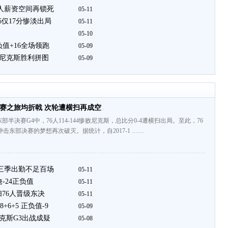
76人薪资空间再锁死
05-11
6仅17分惨淡出局
05-11
05-10
负值+16全场领跑
05-09
身尼克斯胜利拼图
05-09
后赛之旅均折戟 次轮遭横扫再成空
部半决赛G4中，76人114-144惨败尼克斯，总比分0-4遭横扫出局。至此，76
击东部决赛的梦想再次破灭。据统计，自2017-1 ……
近三季出勤不足百场
05-11
-24正负值
05-11
扫76人晋级东决
05-11
6+5 正负值-9
05-09
克斯G3出战成疑
05-08