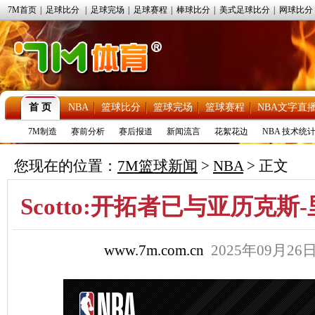
7M首页
|
足球比分
|
足球完场
|
足球赛程
|
棒球比分
|
美式足球比分
|
网球比分
首 页
NBA
篮球比分
篮球完场
篮球赛程
NBA文字直
7M制造
赛前分析
赛后报道
新闻流言
花絮花边
NBA 技术统
您现在的位置：
7M篮球新闻
>
NBA
> 正文
Scotto:开拓者已与亚历克
www.7m.com.cn
2025年09月2