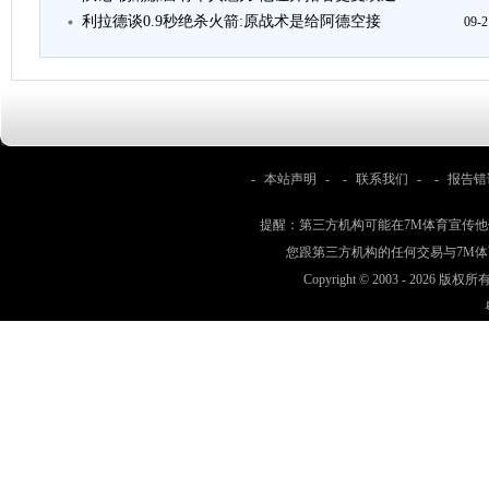
利拉德谈0.9秒绝杀火箭:原战术是给阿德空接
09-2
-
本站声明
- -
联系我们
- -
报告错
提醒：第三方机构可能在7M体育宣传
您跟第三方机构的任何交易与7M
Copyright © 2003 -
2026 版权所有 w