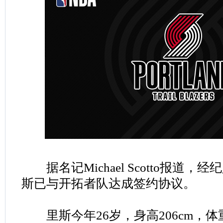
据名记Michael Scotto报道，
斯已与开拓者队达成签约协议。
里斯今年26岁，身高206cm，体重