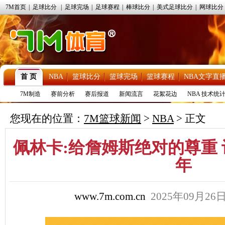
7M首页
|
足球比分
|
足球完场
|
足球赛程
|
棒球比分
|
美式足球比分
|
网球比分
首 页
NBA
篮球比分
篮球完场
篮球赛程
NBA文字直
7M制造
赛前分析
赛后报道
新闻流言
花絮花边
NBA 技术统
您现在的位置：
7M篮球新闻
>
NBA
> 正文
佩林卡:给詹姆斯绝对的尊重
年
www.7m.com.cn
2025年09月2