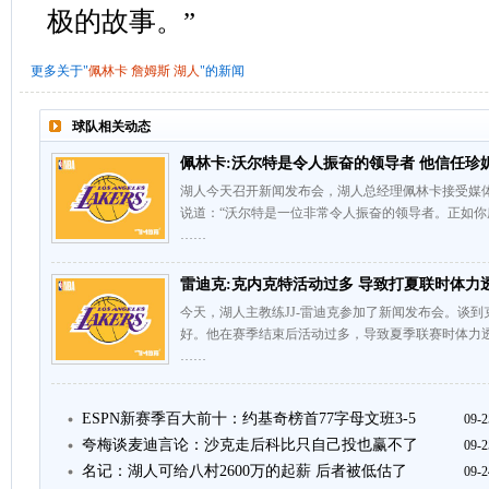
极的故事。”
更多关于"
佩林卡
詹姆斯
湖人
"的新闻
球队相关动态
佩林卡:沃尔特是令人振奋的领导者 他信任珍
湖人今天召开新闻发布会，湖人总经理佩林卡接受媒
说道：“沃尔特是一位非常令人振奋的领导者。正如
……
雷迪克:克内克特活动过多 导致打夏联时体力
今天，湖人主教练JJ-雷迪克参加了新闻发布会。谈
好。他在赛季结束后活动过多，导致夏季联赛时体力
……
ESPN新赛季百大前十：约基奇榜首77字母文班3-5
09-2
夸梅谈麦迪言论：沙克走后科比只自己投也赢不了
09-2
名记：湖人可给八村2600万的起薪 后者被低估了
09-2