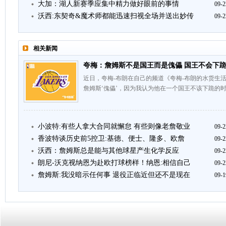
大加：湖人新赛季应集中精力做好眼前的事情
09-2
沃西:东契奇&魔术师都能迅速扫视全场并送出妙传
09-2
相关新闻
夸梅：詹姆斯不是国王而是傀儡 国王不会下
近日，夸梅-布朗在自己的频道《夸梅-布朗的水货生活
詹姆斯‘傀儡’，因为我认为他在一个国王不该下跪的
小波特:有些人拿大合同就懈怠 有些则像老詹敬业
09-2
香波特谈历史前5控卫:基德、便士、隆多、欧詹
09-2
沃西：詹姆斯总是能与其他球星产生化学反应
09-2
朗尼-沃克视纳恩为赴欧打球榜样！纳恩:相信自己
09-2
詹姆斯:我没暗示任何事 退役正临近但还不是现在
09-1