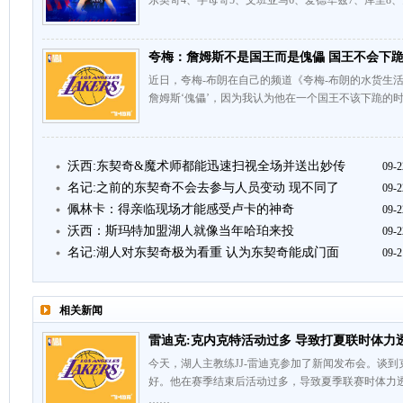
东契奇4、字母哥5、文班亚马6、爱德华兹7、库里8、
夸梅：詹姆斯不是国王而是傀儡 国王不会下
近日，夸梅-布朗在自己的频道《夸梅-布朗的水货生活
詹姆斯‘傀儡’，因为我认为他在一个国王不该下跪的
沃西:东契奇&魔术师都能迅速扫视全场并送出妙传
09-2
名记:之前的东契奇不会去参与人员变动 现不同了
09-2
佩林卡：得亲临现场才能感受卢卡的神奇
09-2
沃西：斯玛特加盟湖人就像当年哈珀来投
09-2
名记:湖人对东契奇极为看重 认为东契奇能成门面
09-2
相关新闻
雷迪克:克内克特活动过多 导致打夏联时体力
今天，湖人主教练JJ-雷迪克参加了新闻发布会。谈
好。他在赛季结束后活动过多，导致夏季联赛时体力
……