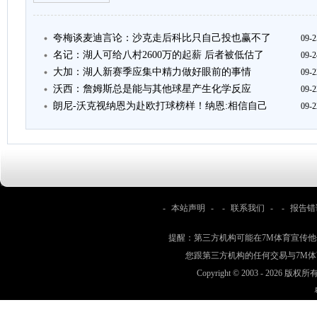
夸梅谈麦迪言论：沙克走后科比只自己投也赢不了
09-2
名记：湖人可给八村2600万的起薪 后者被低估了
09-2
大加：湖人新赛季应集中精力做好眼前的事情
09-2
沃西：詹姆斯总是能与其他球星产生化学反应
09-2
朗尼-沃克视纳恩为赴欧打球榜样！纳恩:相信自己
09-2
-
本站声明
- -
联系我们
- -
报告错
提醒：第三方机构可能在7M体育宣传
您跟第三方机构的任何交易与7M
Copyright © 2003 -
2026 版权所有 w