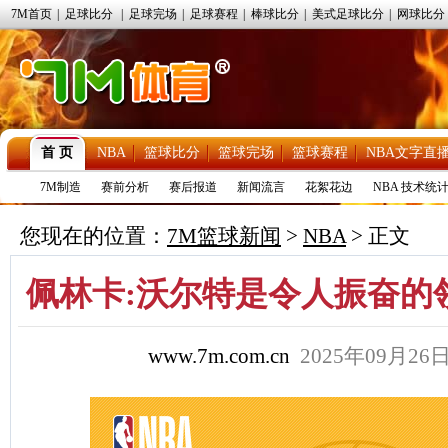
7M首页
|
足球比分
|
足球完场
|
足球赛程
|
棒球比分
|
美式足球比分
|
网球比分
首 页
NBA
篮球比分
篮球完场
篮球赛程
NBA文字直
7M制造
赛前分析
赛后报道
新闻流言
花絮花边
NBA 技术统
您现在的位置：
7M篮球新闻
>
NBA
> 正文
佩林卡:沃尔特是令人振奋的
www.7m.com.cn
2025年09月2