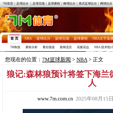
7M首页
|
足球比分
|
足球完场
|
足球赛程
|
棒球比分
|
美式足球比分
|
网球比分
首 页
NBA
篮球比分
篮球完场
篮球赛程
NBA文字直
7M制造
赛前分析
赛后报道
新闻流言
花絮花边
NBA 技术统
您现在的位置：
7M篮球新闻
>
NBA
> 正文
狼记:森林狼预计将签下海兰
人
www.7m.com.cn
2025年08月1