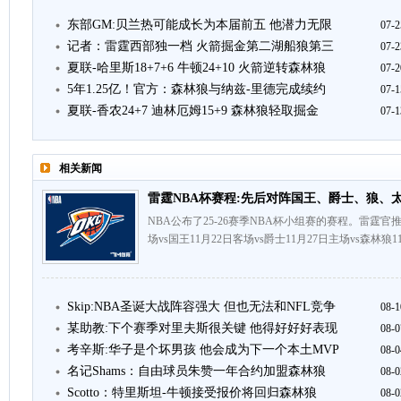
东部GM:贝兰热可能成长为本届前五 他潜力无限
07-2
记者：雷霆西部独一档 火箭掘金第二湖船狼第三
07-2
夏联-哈里斯18+7+6 牛顿24+10 火箭逆转森林狼
07-2
5年1.25亿！官方：森林狼与纳兹-里德完成续约
07-1
夏联-香农24+7 迪林厄姆15+9 森林狼轻取掘金
07-1
相关新闻
雷霆NBA杯赛程:先后对阵国王、爵士、狼、
NBA公布了25-26赛季NBA杯小组赛的赛程。雷霆
场vs国王11月22日客场vs爵士11月27日主场vs森林狼1
Skip:NBA圣诞大战阵容强大 但也无法和NFL竞争
08-1
某助教:下个赛季对里夫斯很关键 他得好好好表现
08-0
考辛斯:华子是个坏男孩 他会成为下一个本土MVP
08-0
名记Shams：自由球员朱赞一年合约加盟森林狼
08-0
Scotto：特里斯坦-牛顿接受报价将回归森林狼
08-0