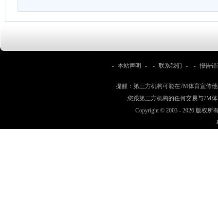
-
本站声明
- -
联系我们
- -
报告错
提醒：第三方机构可能在7M体育宣传
您跟第三方机构的任何交易与7M
Copyright © 2003 -
2026 版权所有 w