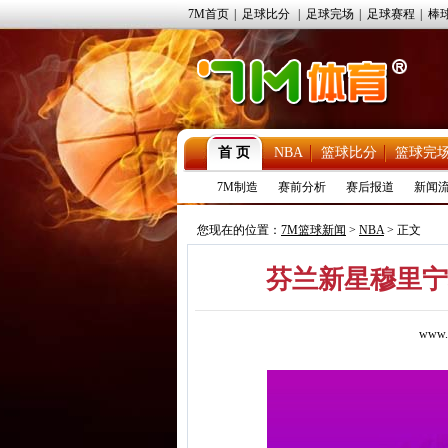
7M首页
|
足球比分
|
足球完场
|
足球赛程
|
棒
首 页
NBA
篮球比分
篮球完
7M制造
赛前分析
赛后报道
新闻
您现在的位置：
7M篮球新闻
>
NBA
> 正文
芬兰新星穆里宁
www.