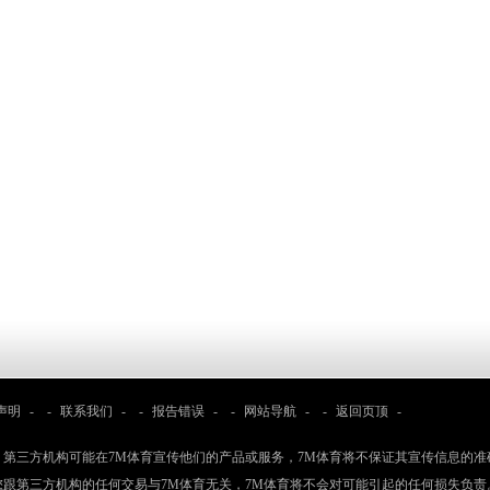
声明
- -
联系我们
- -
报告错误
- -
网站导航
- -
返回页顶
-
：第三方机构可能在7M体育宣传他们的产品或服务，7M体育将不保证其宣传信息的准
您跟第三方机构的任何交易与7M体育无关，7M体育将不会对可能引起的任何损失负责