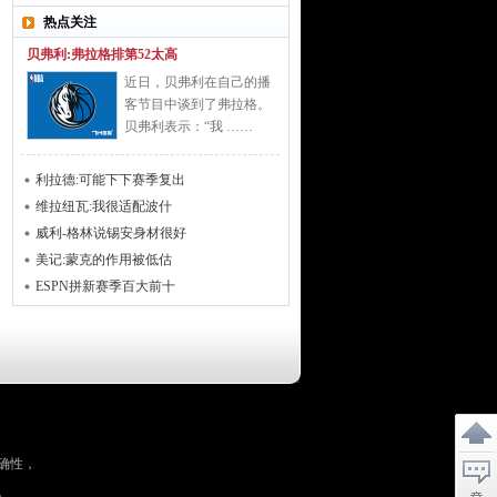
热点关注
贝弗利:弗拉格排第52太高
近日，贝弗利在自己的播
客节目中谈到了弗拉格。
贝弗利表示：“我 ……
利拉德:可能下下赛季复出
维拉纽瓦:我很适配波什
威利-格林说锡安身材很好
美记:蒙克的作用被低估
ESPN拼新赛季百大前十
确性，
。