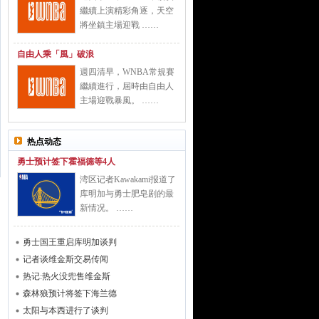
繼續上演精彩角逐，天空
將坐鎮主場迎戰 ……
自由人乘「風」破浪
週四清早，WNBA常規賽
繼續進行，屆時由自由人
主場迎戰暴風。 ……
热点动态
勇士预计签下霍福德等4人
湾区记者Kawakami报道了
库明加与勇士肥皂剧的最
新情况。 ……
勇士国王重启库明加谈判
记者谈维金斯交易传闻
热记:热火没兜售维金斯
森林狼预计将签下海兰德
太阳与本西进行了谈判