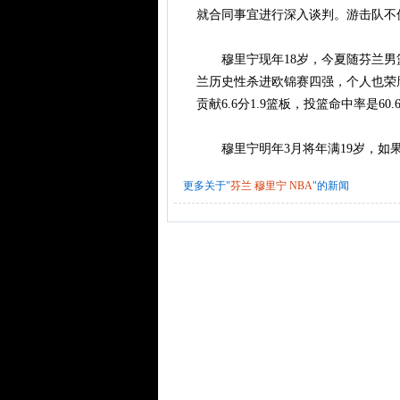
就合同事宜进行深入谈判。游击队不
穆里宁现年18岁，今夏随芬兰男
兰历史性杀进欧锦赛四强，个人也荣膺
贡献6.6分1.9篮板，投篮命中率是60.
穆里宁明年3月将年满19岁，如果他
更多关于"
芬兰
穆里宁
NBA
"的新闻