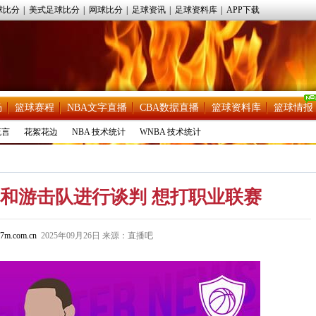
球比分
|
美式足球比分
|
网球比分
|
足球资讯
|
足球资料库
|
APP下载
场
篮球赛程
NBA文字直播
CBA数据直播
篮球资料库
篮球情报
流言
花絮花边
NBA 技术统计
WNBA 技术统计
和游击队进行谈判 想打职业联赛
7m.com.cn
2025年09月26日 来源：直播吧