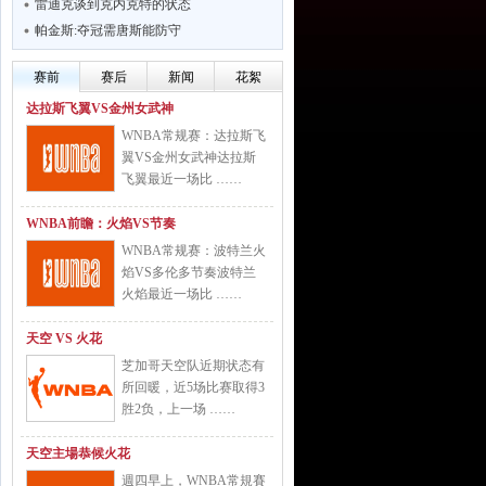
雷迪克谈到克内克特的状态
帕金斯:夺冠需唐斯能防守
赛前
赛后
新闻
花絮
达拉斯飞翼VS金州女武神
WNBA常规赛：达拉斯飞
翼VS金州女武神达拉斯
飞翼最近一场比 ……
WNBA前瞻：火焰VS节奏
WNBA常规赛：波特兰火
焰VS多伦多节奏波特兰
火焰最近一场比 ……
天空 VS 火花
芝加哥天空队近期状态有
所回暖，近5场比赛取得3
胜2负，上一场 ……
天空主場恭候火花
週四早上，WNBA常規賽