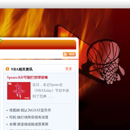
更多
NBA相关资讯
Spears:KD可能打控球前锋
近日，名记Spears在
《NBAToday》节目中谈
到了范弗 ……
塔图姆:我认为GOAT是乔丹
司机:独行侠阵容很有深度
名嘴:谢泼德或能成普莱斯