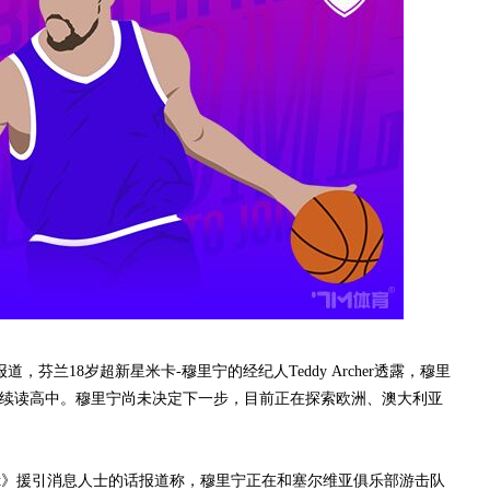
y报道，芬兰18岁超新星米卡-穆里宁的经纪人Teddy Archer透露，穆里
ss继续读高中。穆里宁尚未决定下一步，目前正在探索欧洲、澳大利亚
anomat》援引消息人士的话报道称，穆里宁正在和塞尔维亚俱乐部游击队