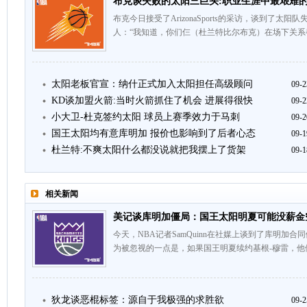
布克谈失败的太阳三巨头:职业生涯中最艰难的
布克今日接受了ArizonaSports的采访，谈到了
人：“我知道，你们仨（杜兰特比尔布克）在场下关系
太阳老板官宣：纳什正式加入太阳担任高级顾问
09-2
KD谈加盟火箭:当时火箭抓住了机会 进展得很快
09-2
小大卫-杜克签约太阳 球员上赛季效力于马刺
09-2
国王太阳均有意库明加 报价也影响到了后者心态
09-1
杜兰特:不爽太阳什么都没说就把我摆上了货架
09-1
相关新闻
美记谈库明加僵局：国王太阳明夏可能没薪金
今天，NBA记者SamQuinn在社媒上谈到了库明加合同
为被忽视的一点是，如果国王明夏续约基根-穆雷，他
狄龙谈恶棍标签：源自于我极强的求胜欲
09-2