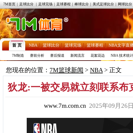
7M首页
|
足球比分
|
足球完场
|
足球赛程
|
棒球比分
|
美式足球比分
|
网球比分
首 页
NBA
篮球比分
篮球完场
篮球赛程
NBA文字直
7M制造
赛前分析
赛后报道
新闻流言
花絮花边
NBA 技术统
您现在的位置：
7M篮球新闻
>
NBA
> 正文
狄龙:一被交易就立刻联系布
www.7m.com.cn
2025年09月2