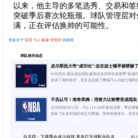
以来，他主导的多笔选秀、交易和签
突破季后赛次轮瓶颈。球队管理层对
满，正在评估换帅的可能性。
更多关于"
莫雷
76人
解雇
管理层
"的新闻
球队相关动态
皮尔斯批大帝“成功论”:这在波士顿早被喷惨
针对乔尔·恩比德在球队被淘汰后仍评价本赛季“挺成功
发表了犀利批评，直言这反映了费城76人与波士顿凯
不负认可！埃奇库姆：用努力让称赞变成现实
北京时间5月11日，76人114-144不敌尼克斯，季
回应了队友对他的肯定与赞扬。埃奇库姆表示，非常感
马克西：下赛季会减少持球 更多打无球配合队友
05-1