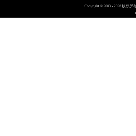
Copyright © 2003 -
2026 版权所有 w