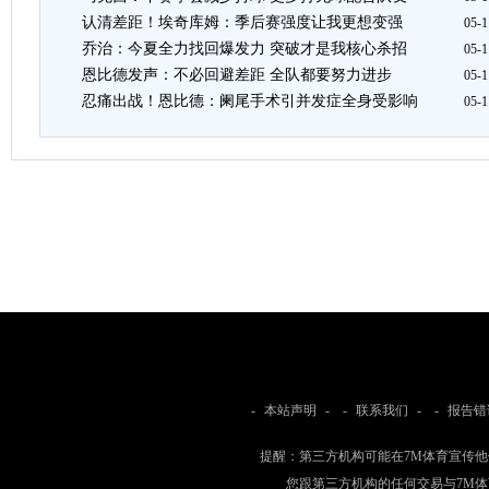
认清差距！埃奇库姆：季后赛强度让我更想变强
05-1
乔治：今夏全力找回爆发力 突破才是我核心杀招
05-1
恩比德发声：不必回避差距 全队都要努力进步
05-1
忍痛出战！恩比德：阑尾手术引并发症全身受影响
05-1
-
本站声明
- -
联系我们
- -
报告错
提醒：第三方机构可能在7M体育宣传
您跟第三方机构的任何交易与7M