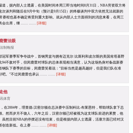
》报道，据内部人士透露，在美国时间本周三即当地时间8月31日，NBA劳资双方将
次谈判和随后在9月中旬（预计是9月15日）的终极谈判中双方依然无法就新的
正常赛程也基本确定将受到重大影响。就从内部人士方面得到的消息来看，在周三
会出席，继 …… ……
[详细]
鹿蕾法眼
源：法制晚报
部冠军赛季军争夺战中，首钢男篮与拥有迈克尔·比斯利和皮尔斯的美国肯塔基野
比94不敌对手，但闵鹿蕾对球队的总体表现相当满意，认为这场热身对备战新赛
首钢队下赛季的目标，闵鹿蕾笑着说：“目标当然是越高越好，但是我们队在准
吧。”不过闵鹿蕾也承认 …… ……
[详细]
走他
：腾讯体育
，在2004年，理查德-汉密尔顿在总决赛中压制科比-布莱恩特，帮助球队拿下总
雄。然而岁月不饶人，六年之后，汉密尔顿已经被视为这支球队前进的累赘，他
。虽然目前NBA的停摆还没有结束，但是根据内部人士透露，活塞方面已经对汉
创造新低。在上赛 …… ……
[详细]