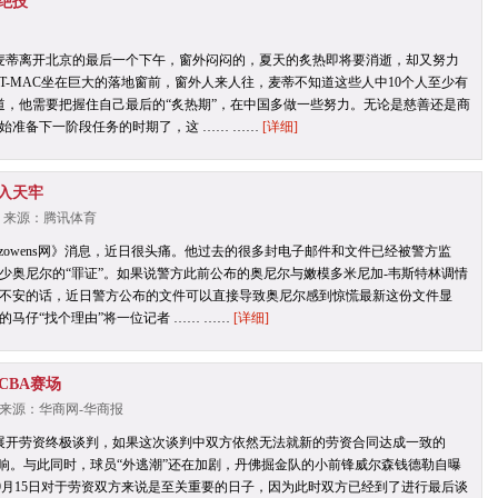
绝技
是麦蒂离开北京的最后一个下午，窗外闷闷的，夏天的炙热即将要消逝，却又努力
T-MAC坐在巨大的落地窗前，窗外人来人往，麦蒂不知道这些人中10个人至少有
道，他需要把握住自己最后的“炙热期”，在中国多做一些努力。无论是慈善还是商
始准备下一阶段任务的时期了，这 …… ……
[详细]
入天牢
1 | 来源：腾讯体育
erezowens网》消息，近日很头痛。他过去的很多封电子邮件和文件已经被警方监
少奥尼尔的“罪证”。如果说警方此前公布的奥尼尔与嫩模多米尼加-韦斯特林调情
不安的话，近日警方公布的文件可以直接导致奥尼尔感到惊慌最新这份文件显
马仔“找个理由”将一位记者 …… ……
[详细]
CBA赛场
1 | 来源：华商网-华商报
BA将展开劳资终极谈判，如果这次谈判中双方依然无法就新的劳资合同达成一致的
响。与此同时，球员“外逃潮”还在加剧，丹佛掘金队的小前锋威尔森钱德勒自曝
9月15日对于劳资双方来说是至关重要的日子，因为此时双方已经到了进行最后谈