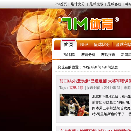
7M首页
|
足球比分
|
足球完场
|
足球赛程
|
棒
首 页
NBA
篮球比分
篮球完
7M制造
赛前分析
赛后报道
新闻
您现在的位置：
7M篮球新闻
>
新闻流言
前CBA外援涉嫌*已遭逮捕 大将军嘲讽
Tags：
克里坦顿
| 发表时间：2011-08-31 |
北京时间8月31日，根据
前传出涉嫌枪击*的新闻
间本周三参加法院首次庭
特-阿里纳斯也给予了一