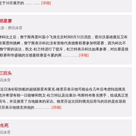
于10月展开的 …… ……
[详细]
明星赛
| 来源：腾讯体育
衅科比之后，詹宁斯再度叫嚣小飞侠北京时间8月31日消息，密尔沃基雄鹿后卫布
-布莱恩特挑衅，詹宁斯表示科比没有资格代表德鲁联赛参加明星赛，因为科比不
詹宁斯的说法，凯文-杜兰特进行了驳斥，杜兰特表示科比如果参赛，对比赛是很
联赛和华盛顿的古德曼联赛是今夏的两 …… ……
[详细]
三巨头
：腾讯体育
在近日洛杉矶快船的超级新星布莱克-格里芬表示他可能会在几年后考虑转战俄克
也许希望有朝一日能够和凯文-杜兰特以及拉塞尔-韦斯特布鲁克携手，组成真正意
荷马，并且接受了当地媒体的采访。格里芬这次回到俄克拉荷马的目的是欢迎前
里芬表示他很支持他的 …… ……
[详细]
季生死
：腾讯体育