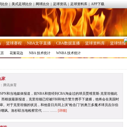
球比分
|
美式足球比分
|
网球比分
|
足球资讯
|
足球资料库
|
APP下载
场
篮球赛程
NBA文字直播
CBA数据直播
篮球资料库
篮球情报
流言
花絮花边
NBA 技术统计
WNBA 技术统计
仇家
 来源：腾讯体育
ESPN和当地媒体报道，前NBA和曾经到CBA淘金过的球员贾维里斯-克里坦顿此
。而根据最新报道，克里坦顿已经被FBI和地方警方携手下逮捕，他将会在美国时
审。对于克里坦顿的状况，和他昔日共同上演“枪击门”的奥兰多魔术球员吉尔伯
番嘲讽。洛杉矶当地检察官代 …… ……
[详细]