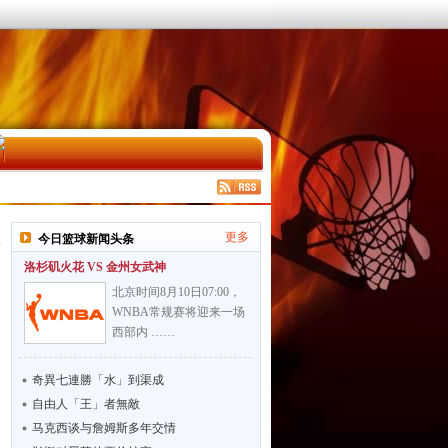
更多
今日篮球新闻头条
洛杉矶火花 VS 金州女武神
北京时间8月10日07:00，
WNBA常规赛将迎来一场
西部内 ……
奇異七連勝「水」到渠成
自由人「王」者無敵
马克西谈与詹姆斯多年交情