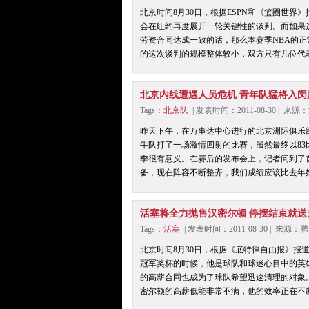
北京时间8月30日，根据ESPN和《篮圈世界
会在纽约再度展开一轮关键性的谈判。而如果这
劳资合同达成一致的话，那么本赛季NBA的
的这次谈判的规模整体较小，双方只有几位代表
北京内线遭遇人员危机 青年队猛将入闵
Tags：
北京队
| 发表时间：2011-08-30 | 来
昨天下午，在万事达中心进行的北京洲际俱乐
牛队打了一场激情四射的比赛，虽然最终以83
季很有意义。在赛后的发布会上，记者问到了
备，现在阵容不断整齐，我们成绩应该比去年好
活塞将全力抛售汉密尔顿 停摆结束就送
Tags：
活塞
| 发表时间：2011-08-30 | 来源
北京时间8月30日，根据《底特律自由报》报道
冠军奖杯的时候，他是球队和球迷心目中的英
的高薪合同也成为了球队希望迅速清理的对象
密尔顿的高薪低能非常不满，他的效率正在不断