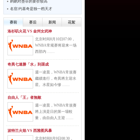
鹈鹕对墨菲的要价较高
名宿:约基奇是独一档天才
赛前
赛后
新闻
花絮
洛杉矶火花 VS 金州女武神
北京时间8月10日07:00，
WNBA常规赛将迎来一场
西部内 ……
奇異七連勝「水」到渠成
週一凌晨，WNBA常規賽
繼續進行，奇異將主迎水
星。水星如今慘 ……
自由人「王」者無敵
週一凌晨，WNBA常規賽
將上演是日的第一場較
量，由自由人主迎 ……
波特兰火焰 VS 西雅图风暴
北京时间8月9日08:30，