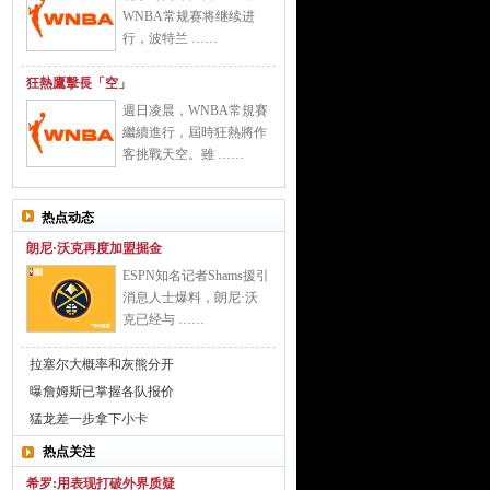
WNBA常规赛将继续进
行，波特兰 ……
狂熱鷹擊長「空」
週日凌晨，WNBA常規賽
繼續進行，屆時狂熱將作
客挑戰天空。雖 ……
热点动态
朗尼·沃克再度加盟掘金
ESPN知名记者Shams援引
消息人士爆料，朗尼·沃
克已经与 ……
拉塞尔大概率和灰熊分开
曝詹姆斯已掌握各队报价
猛龙差一步拿下小卡
热点关注
希罗:用表现打破外界质疑