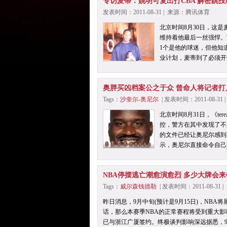
专访麦蒂：姚明可复出打CBA 解密跳投
发表时间：2011-08-31 | 来源：腾讯体育
北京时间8月30日，这
维持着他最后一丝强悍。
1个是他的球迷，但他知
业计划，麦蒂到了必须开
奥胖买凶档案公之于众 曾命人将记者打
Tags：
沙奎尔-奥尼尔
| 发表时间：2011-08-3
北京时间8月31日，《t
控，警方在其中发现了不
的文件已经让奥尼尔感到
示，奥尼尔直接命令自己的
NBA停摆逃亡潮愈演愈烈 多少大牌会来
Tags：
威尔森钱德勒
| 发表时间：2011-08-3
昨日消息，9月中旬(预计是9月15日)，N
话，那么本赛季NBA的正常赛程将受到重大影
已与浙江广厦签约。终极谈判影响深远据悉，