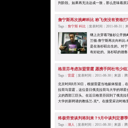
判阶段。如果再无法达成一致，那么意味着原定
詹宁斯再次挑衅科比 称飞侠没有资格打
Tags：
詹宁斯
科比
| 发表时间：2011-08-31 
继上次穿着T恤衫公开挑
兰顿-詹宁斯再次向科比
是在洛杉矶出生的。对于
有好处的。洛杉矶的德鲁
格里芬考虑加盟雷霆 愿携手阿杜韦少组
Tags：
雷霆
| 发表时间：2011-08-30 | 来源
北京时间8月30日，根据雷霆当地媒体报道，
拉荷马雷霆，这位昔日俄克拉荷马大学的球星
义的西部三巨头。在近日格里芬回到了俄克拉
大学的新聘请的教练兰-克*。在接受采访时格
终极劳资谈判将到来？9月中谈判定赛
Tags：
湖人
| 发表时间：2011-08-30 | 来源