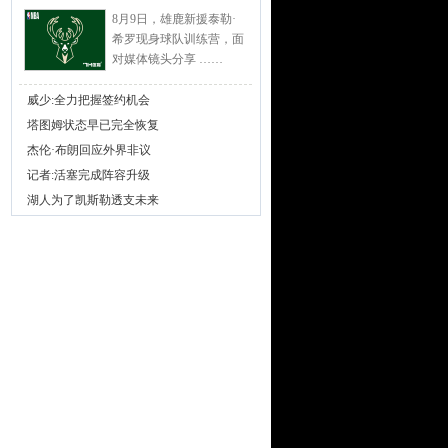
8月9日，雄鹿新援泰勒·
希罗现身球队训练营，面
对媒体镜头分享 ……
威少:全力把握签约机会
塔图姆状态早已完全恢复
杰伦·布朗回应外界非议
记者:活塞完成阵容升级
湖人为了凯斯勒透支未来