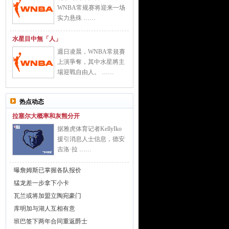
WNBA常规赛将迎来一场
实力悬殊 ……
水星目中無「人」
週日凌晨，WNBA常規賽
上演爭奪，其中水星將主
場迎戰自由人。 ……
热点动态
拉塞尔大概率和灰熊分开
据雅虎体育记者KellyIko
援引消息人士信息，德安
吉洛·拉 ……
曝詹姆斯已掌握各队报价
猛龙差一步拿下小卡
瓦兰或将加盟立陶宛豪门
库明加与湖人互相有意
班巴签下两年合同重返爵士