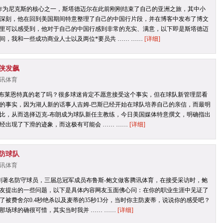
，作为尼克斯的核心之一，斯塔德迈尔在此前刚刚结束了自己的亚洲之旅，其中小
深刻，他在回到美国期间特意整理了自己的中国行片段，并在博客中发布了博文
里可以感受到，他对于自己的中国行感到非常的充实、满意，以下即是斯塔德迈
间，我和一些成功商业人士以及两位*要员共 …… ……
[详细]
侠发飙
：腾讯体育
比-布莱恩特真的老了吗？很多球迷肯定不愿意接受这个事实，但在球队新管理层看
的事实，因为湖人新的话事人吉姆-巴斯已经开始在球队培养自己的亲信，而最明
比，从而选择迈克-布朗成为球队新任主教练，今日美国媒体特意撰文，明确指出
经出现了下滑的迹象，而这极有可能会 …… ……
[详细]
防球队
：腾讯体育
马刺著名防守球员，三届总冠军成员布鲁斯-鲍文做客腾讯体育，在接受采访时，鲍
友提出的一些问题，以下是具体内容网友玉面佛心问：在你的职业生涯中见证了
了被费舍尔0.4秒绝杀以及麦蒂的35秒13分，当时你主防麦蒂，说说你的感受吧？
那场球的确很可惜，其实当时我并 …… ……
[详细]