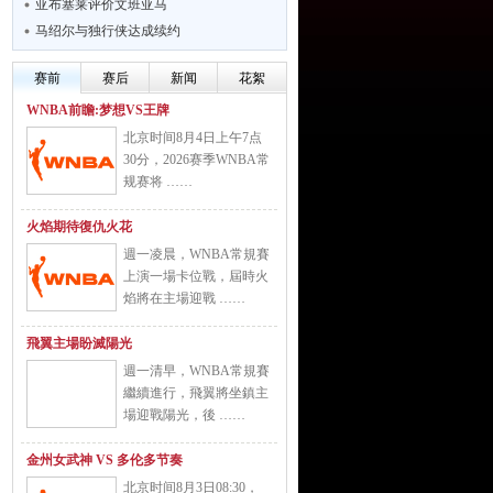
亚布塞莱评价文班亚马
马绍尔与独行侠达成续约
赛前
赛后
新闻
花絮
WNBA前瞻:梦想VS王牌
北京时间8月4日上午7点
30分，2026赛季WNBA常
规赛将 ……
火焰期待復仇火花
週一凌晨，WNBA常規賽
上演一場卡位戰，屆時火
焰將在主場迎戰 ……
飛翼主場盼滅陽光
週一清早，WNBA常規賽
繼續進行，飛翼將坐鎮主
場迎戰陽光，後 ……
金州女武神 VS 多伦多节奏
北京时间8月3日08:30，