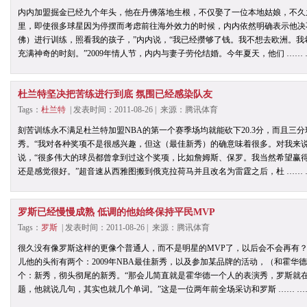
内内加盟掘金已经九个年头，他在丹佛落地生根，不仅娶了一位本地姑娘，不久
里，即使很多球星因为停摆而考虑前往海外效力的时候，内内依然明确表示他决
佛）进行训练，照看我的孩子，”内内说，“我已经攒够了钱。我不想去欧洲。
充满神奇的时刻。”2009年情人节，内内与妻子劳伦结婚。今年夏天，他们 ……
杜兰特坚决把苦练进行到底 氛围已经感染队友
Tags：
杜兰特
| 发表时间：2011-08-26 | 来源：腾讯体育
刻苦训练永不满足杜兰特加盟NBA的第一个赛季场均就能砍下20.3分，而且三分
秀。“我对各种奖项不是很感兴趣，但这（最佳新秀）的确意味着很多。对我来
说，“很多伟大的球员都曾拿到过这个奖项，比如詹姆斯、保罗。我当然希望赢
还是感觉很好。”超音速从西雅图搬到俄克拉荷马并且改名为雷霆之后，杜 ……
罗斯已经慢慢成熟 低调的他始终保持平民MVP
Tags：
罗斯
| 发表时间：2011-08-26 | 来源：腾讯体育
很久没有像罗斯这样的更像个普通人，而不是明星的MVP了，以后会不会再有
儿他的头衔有两个：2009年NBA最佳新秀，以及参加某品牌的活动，（和霍华
个：新秀，彻头彻尾的新秀。“那会儿简直就是霍华德一个人的表演秀，罗斯就
题，他就说几句，其实也就几个单词。”这是一位两年前全场采访和罗斯 …… 