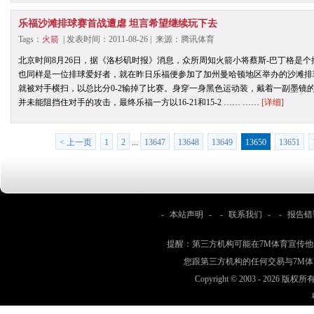
乐福沙滩排球赛首战遭虐 坦言希望继续玩下去
Tags：
火箭
| 发表时间：2011-08-26 | 来源：腾讯体育
北京时间8月26日，据《洛杉矶时报》消息，众所周知火箭小将蔡斯-巴丁格是
也同样是一位排球爱好者，就在昨日乐福便参加了加州曼哈顿地区举办的沙滩排
就被对手横扫，以总比分0-2输掉了比赛。身穿一身黑色运动装，戴着一副墨镜
并未能阻挡住对手的攻击，最终乐福一方以16-21和15-2 …… ……
[详细]
< 上一页
1
2
...
13647
13648
13649
13650
13651
-
本站声明
- -
联系我们
- -
报告错
提醒：第三方机构可能在7M体育宣传
您跟第三方机构的任何交易与7M
Copyright © 2003 -
2026 版权所有 w