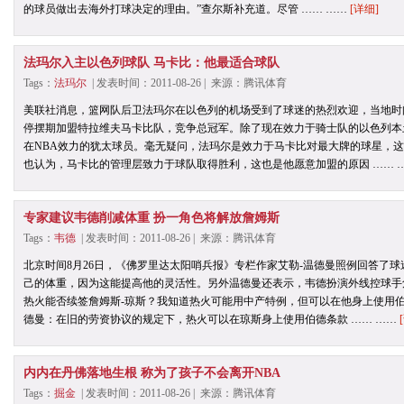
的球员做出去海外打球决定的理由。”查尔斯补充道。尽管 …… ……
[详细]
法玛尔入主以色列球队 马卡比：他最适合球队
Tags：
法玛尔
| 发表时间：2011-08-26 | 来源：腾讯体育
美联社消息，篮网队后卫法玛尔在以色列的机场受到了球迷的热烈欢迎，当地时
停摆期加盟特拉维夫马卡比队，竞争总冠军。除了现在效力于骑士队的以色列本
在NBA效力的犹太球员。毫无疑问，法玛尔是效力于马卡比对最大牌的球星，
也认为，马卡比的管理层致力于球队取得胜利，这也是他愿意加盟的原因 …… 
专家建议韦德削减体重 扮一角色将解放詹姆斯
Tags：
韦德
| 发表时间：2011-08-26 | 来源：腾讯体育
北京时间8月26日，《佛罗里达太阳哨兵报》专栏作家艾勒-温德曼照例回答了
己的体重，因为这能提高他的灵活性。另外温德曼还表示，韦德扮演外线控球手
热火能否续签詹姆斯-琼斯？我知道热火可能用中产特例，但可以在他身上使用
德曼：在旧的劳资协议的规定下，热火可以在琼斯身上使用伯德条款 …… ……
内内在丹佛落地生根 称为了孩子不会离开NBA
Tags：
掘金
| 发表时间：2011-08-26 | 来源：腾讯体育