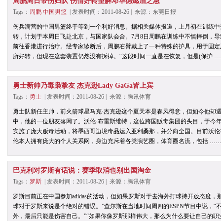
周鹏周日带伤归队 伤情好转望解邓华德燃眉之急
Tags：
周鹏
中国男篮
| 发表时间：2011-08-26 | 来源：东莞日报
伤兵满营的中国男篮终于等到一个利好消息。据相关媒体报道，上月初在训练中
转，计划于本周日飞赴北京，与国家队会合。7月8日周鹏在训练中不慎摔倒，
前往香港进行治疗。经专家诊断后，周鹏右臂戴上了一种特殊的护具，用于固定
所好转，但现在这套装置仍然没有拆掉。“这段时间一直是在恢复，但是(保护 …
勇士新帅乃毒枭挚友 杰克逊Lady GaGa皆上宾
Tags：
勇士
| 发表时间：2011-08-26 | 来源：腾讯体育
勇士队新任主帅，前火箭球星马克·杰克逊这个夏天本是春风得意，但如今他却
中，他的一位朋友落网了。沃伦·布雷斯维特，这位跨国贩毒集团的头目，于今
实施了庞大贩毒活动，将墨西哥边境毒品运入亚利桑那，并分向全国。目前沃伦
伦本人拥有庞大的个人关系网，身边充斥着各类演艺圈，体育圈名流，包括 ……
巴克利对罗斯有话说：赛季取消也别出国淘金
Tags：
罗斯
| 发表时间：2011-08-26 | 来源：腾讯体育
罗斯目前正在中国参加adidas的活动，但如果罗斯对于去海外打球持开放态度，
球对于罗斯来说是个绝对的错误。”查尔斯在当地时间周四的ESPN节目中说，“
外，最后只能是伤害自己。”“如果你像罗斯那样伟大，那么为什么要让自己的