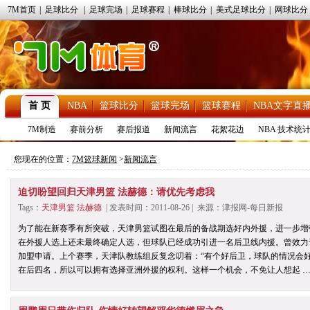
7M首页
|
足球比分
|
足球完场
|
足球赛程
|
棒球比分
|
美式足球比分
|
网球比分
首 页
NBA
篮球比分
篮球完场
篮球赛程
NBA文字直
7M制造
赛前分析
赛后报道
新闻流言
花絮花边
NBA 技术统
您现在的位置：
7M篮球新闻
>
新闻流言
迫切盼望回归天津男篮 法赫德：请优先考虑我
Tags：
天津男篮
法赫德
| 发表时间：2011-08-26 | 来源：津报网-每日新报
为了能在新赛季有所突破，天津男篮试图在最后的备战期选好内外援，进一步增
在外援人选上还未最终确定人选，但球队已经成功引进一名后卫线内援。曾效力
加盟申请。上个赛季，天津队教练组反复念叨着：“有个好后卫，球队的情况会
在后四名，所以可以拥有选择亚洲外援的权利。这样一个机会，不免让人想起 …