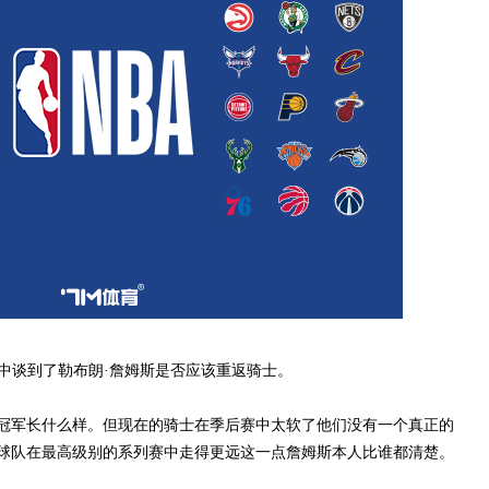
谈到了勒布朗·詹姆斯是否应该重返骑士。
军长什么样。但现在的骑士在季后赛中太软了他们没有一个真正的
球队在最高级别的系列赛中走得更远这一点詹姆斯本人比谁都清楚。