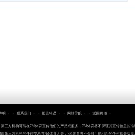
声明
- -
联系我们
- -
报告错误
- -
网站导航
- -
返回页顶
-
：第三方机构可能在7M体育宣传他们的产品或服务，7M体育将不保证其宣传信息的准
您跟第三方机构的任何交易与7M体育无关，7M体育将不会对可能引起的任何损失负责