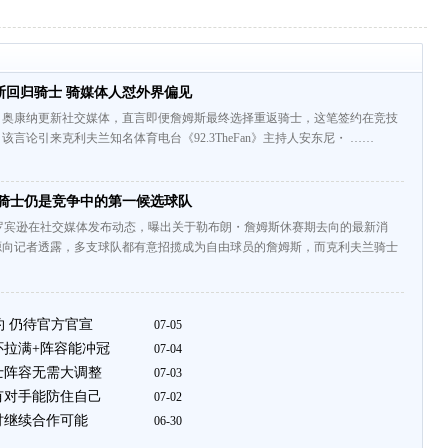
斯回归骑士 骑媒体人怼外界偏见
・奥康纳更新社交媒体，直言即便詹姆斯最终选择重返骑士，这笔签约在竞技
言论引来克利夫兰知名体育电台《92.3TheFan》主持人安东尼・ ……
 骑士仍是竞争中的第一候选球队
罗宾逊在社交媒体发布动态，曝出关于勒布朗・詹姆斯休赛期去向的最新消
源向记者透露，多支球队都有意招揽成为自由球员的詹姆斯，而克利夫兰骑士
新约 仍待官方官宣
07-05
怀拉满+阵容能冲冠
07-04
士阵容无需大调整
07-03
有对手能防住自己
07-02
讨继续合作可能
06-30