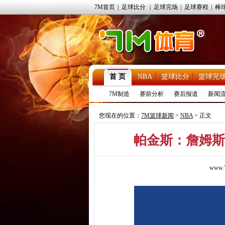
7M首页
|
足球比分
|
足球完场
|
足球赛程
|
棒
首 页
NBA
篮球比分
篮球完
7M制造
赛前分析
赛后报道
新闻
您现在的位置：
7M篮球新闻
>
NBA
> 正文
帕金斯：詹姆斯
www.7