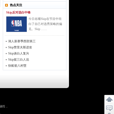
热点关注
Skip反对选白中锋
今日名嘴Skip在节目中坦
白了自己对选秀策略的偏
见。Skip ……
湖人新赛季西部第三
Skip赞里夫斯进攻
Skip谈白人复兴
Skip挺三白人说
快船签八村塁
确性，
。