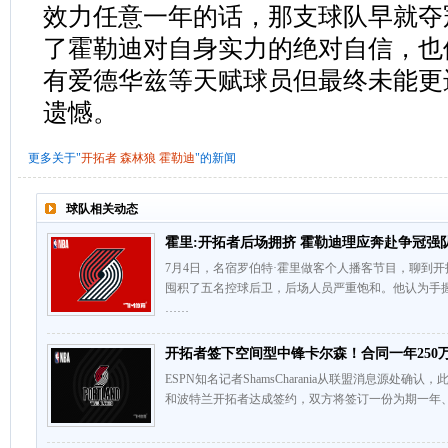
效力任意一年的话，那支球队早就夺
了霍勒迪对自身实力的绝对自信，也
有爱德华兹等天赋球员但最终未能更
遗憾。
更多关于"
开拓者
森林狼
霍勒迪
"的新闻
球队相关动态
霍里:开拓者后场拥挤 霍勒迪理应奔赴争冠强
7月4日，名宿罗伯特·霍里做客个人播客节目，聊到
囤积了五名控球后卫，后场人员严重饱和。他认为手
……
开拓者签下空间型中锋卡尔森！合同一年250
ESPN知名记者ShamsCharania从联盟消息源处
和波特兰开拓者达成签约，双方将签订一份为期一年、总