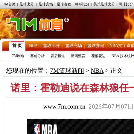
7M首页
|
足球比分
|
足球完场
|
足球赛程
|
棒球比分
|
美式足球比分
|
网球比分
首 页
NBA
篮球比分
篮球完场
篮球赛程
NBA文字直
7M制造
赛前分析
赛后报道
新闻流言
花絮花边
NBA 技术统
您现在的位置：
7M篮球新闻
>
NBA
> 正文
诺里：霍勒迪说在森林狼任
www.7m.com.cn
2026年07月07