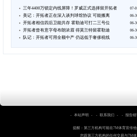
三年4400万锁定内线屏障！罗威正式选择留开拓者
07-0
美记：开拓者正在深入谈判球馆协议 可能搬离
06-3
开拓者相信四后卫能共存 霍勒迪可打二三号位
06-3
开拓者曾有意字母布朗浓眉 得莫兰特留霍勒迪
06-3
队记：开拓者可用全额中产 仍远低于奢侈税线
06-3
-
本站声明
- -
联系我们
- -
报告错
提醒：第三方机构可能在7M体育宣传
您跟第三方机构的任何交易与7M