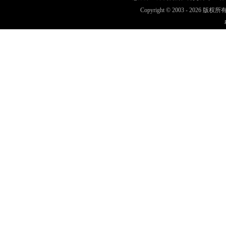
Copyright © 2003 -
2026 版权所有 w