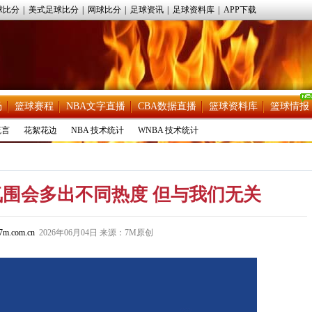
球比分
|
美式足球比分
|
网球比分
|
足球资讯
|
足球资料库
|
APP下载
场
篮球赛程
NBA文字直播
CBA数据直播
篮球资料库
篮球情报
流言
花絮花边
NBA 技术统计
WNBA 技术统计
氛围会多出不同热度 但与我们无关
m.com.cn
2026年06月04日 来源：7M原创