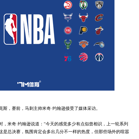
斯，赛前，马刺主帅米奇·约翰逊接受了媒体采访。
米奇·约翰逊说道：“今天的感觉多少有点似曾相识，上一轮系列
这是总决赛，氛围肯定会多出几分不一样的热度，但那些场外的喧嚣