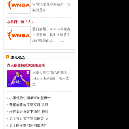
WNBA常规赛将迎来一场
实力悬殊 ……
水星目中無「人」
週日凌晨，WNBA常規賽
上演爭奪，其中水星將主
場迎戰自由人。 ……
热点动态
湖人依然持续关注维金斯
据露天看台NBA内幕人士
JakeFischer报道，湖人依
然 ……
小佩顿梅尔顿承诺加盟勇士
开拓者将签亚历克斯-里斯
步行者计划签下德朗-赖特
勇士预计签下霍福德等4人
勇士国王重启库明加谈判