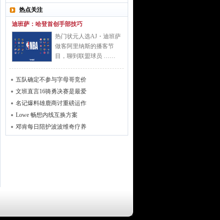
热点关注
迪班萨：哈登首创手部技巧
热门状元人选AJ・迪班萨
做客阿里纳斯的播客节
目，聊到联盟球员 ……
五队确定不参与字母哥竞价
文班直言16骑勇决赛是最爱
名记爆料雄鹿商讨重磅运作
Lowe 畅想内线互换方案
邓肯每日陪护波波维奇疗养