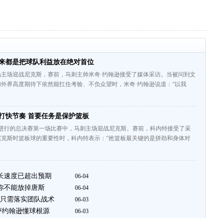
从来都是把球队利益放在绝对首位
场主场迎战尼克斯，赛前，马刺主帅米奇·约翰逊接受了媒体采访。当被问到文
外界高度期待下依然能扛住考验、不负众望时，米奇·约翰逊说道：“以我
打快节奏 首要任务是保护篮板
分进行的总决赛第一场比赛中，马刺主场迎战尼克斯。赛前，科内特接受了采
尼克斯时篮板球的重要性时，科内特表示：“抢篮板最关键的是拼劲和身体对
成长速度已超出预期
06-04
 你不能放掉唐斯
06-04
只需落实团队战术
06-03
评约翰逊懂球根源
06-03