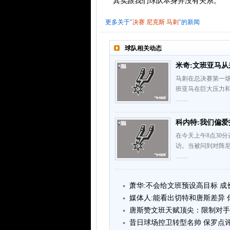
其实跟我们球队本身并没有关系。”
更多关于"
决赛
尼克斯
马刺
"的新闻
球队相关动态
米奇:文班亚马
马刺在总决赛第一
班亚马在巨大压力和
……
科内特:我们偏爱
在今天上午8点30
访。当被问到对阵
……
萧华:不会给文班预设高目标 
媒体人:能看出切特和唐斯差异
唐斯赞文班天赋顶尖：限制对手
昔日球场控卫转型名帅 保罗点