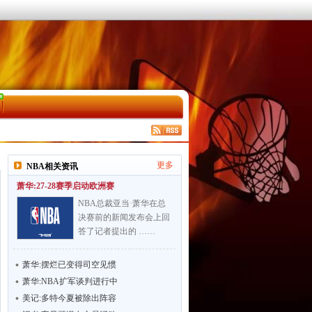
更多
NBA相关资讯
萧华:27-28赛季启动欧洲赛
NBA总裁亚当·萧华在总
决赛前的新闻发布会上回
答了记者提出的 ……
萧华:摆烂已变得司空见惯
萧华:NBA扩军谈判进行中
美记:多特今夏被除出阵容