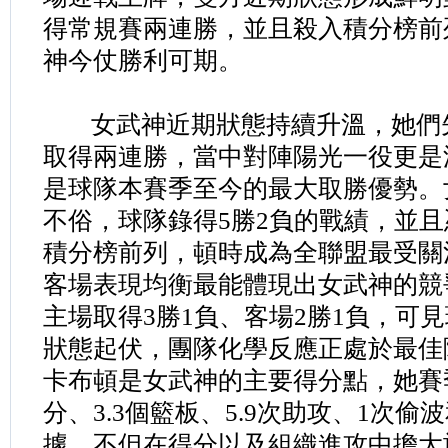
得常規賽兩連勝，並且殺入積分榜前
神今仗勝利可期。
女武神近期狀態持續升溫，她們
取得兩連勝，當中對陣陽光一役更是
是球隊本賽季至今的最大取勝優勢。
不俗，球隊錄得5勝2負的戰績，並且憑
積分榜前列，頓時成為全聯盟最受關
客場表現均衡最能體現出女武神的競
主場取得3勝1負、客場2勝1負，可
狀態起伏，團隊化學反應正處於最佳
卡布頓是女武神的主要得分點，她賽季
分、3.3個籃板、5.9次助攻、1次偷
據，不但在得分以及組織進攻中擔大