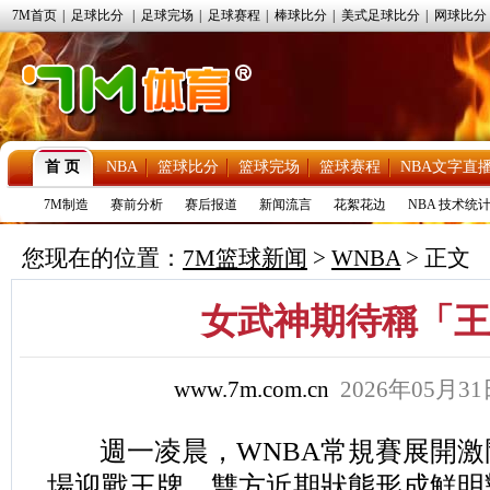
7M首页
|
足球比分
|
足球完场
|
足球赛程
|
棒球比分
|
美式足球比分
|
网球比分
首 页
NBA
篮球比分
篮球完场
篮球赛程
NBA文字直
7M制造
赛前分析
赛后报道
新闻流言
花絮花边
NBA 技术统
您现在的位置：
7M篮球新闻
>
WNBA
> 正文
女武神期待稱「王
www.7m.com.cn
2026年05月3
週一凌晨，WNBA常規賽展開激
場迎戰王牌，雙方近期狀態形成鮮明