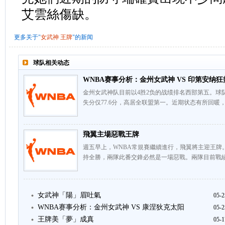
艾雲絲傷缺。
更多关于"
女武神
王牌
"的新闻
球队相关动态
WNBA赛事分析：金州女武神 VS 印第安纳狂
金州女武神队目前以4胜2负的战绩排名西部第五。球
失分仅77.6分，高居全联盟第一。近期状态有所回暖，
飛翼主場惡戰王牌
週五早上，WNBA常規賽繼續進行，飛翼將主迎王牌
持全勝，兩隊此番交鋒必然是一場惡戰。兩隊目前戰績接
女武神「陽」眉吐氣
05-2
WNBA赛事分析：金州女武神 VS 康涅狄克太阳
05-2
王牌美「夢」成真
05-1