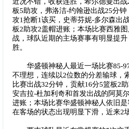
近况不错，收获连胜，希尔德曼出战2
板5助攻，弗洛洁-约翰逊出战25分钟
攻1抢断1该买，史蒂芬妮-多尔森出战
板2助攻2盖帽进账；本场比赛西雅
战，球队近期的主场赛事有明显提升
胜。
华盛顿神秘人最近一场比赛85-9
不理想，连续以2位数的分差输球，
比赛出战32分钟，贡献16分5篮板2
安吉拉-杜加利奇和首发出战的阿莫尔
进账；本场比赛华盛顿神秘人依旧是
在客场的状态出现明显下滑，近来2