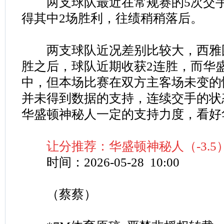
两支球队最近在常规赛的5次交手
得其中2场胜利，往绩稍稍落后。
两支球队近况差别比较大，西雅
胜之后，球队近期收获2连胜，而华
中，但本场比赛在双方主客场未变的
并未得到数据的支持，连续交手的状
华盛顿神秘人一定的支持力度，看好
让分推荐：华盛顿神秘人（-3.5
时间：2026-05-28 10:00
（蔡蔡）