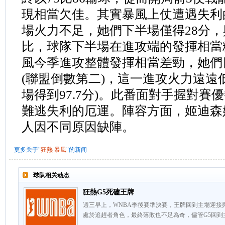
現相當欠佳。其實暴風上仗遭遇失利
場火力不足，她們下半場僅得28分，
比，球隊下半場在進攻端的發揮相當
風今季進攻整體發揮相當差勁，她們目
(聯盟倒數第二)，這一進攻火力遠遠
場得到97.7分)。此番面對手握對賽
難逃失利的厄運。陣容方面，姬迪森
人因不同原因缺陣。
更多关于"
狂熱
暴風
"的新闻
球队相关动态
狂熱G5死磕王牌
週三早上，WNBA季後賽準決賽，王牌回到主場迎接
處於追趕者角色，最終落敗也不足為奇，儘管G5回到