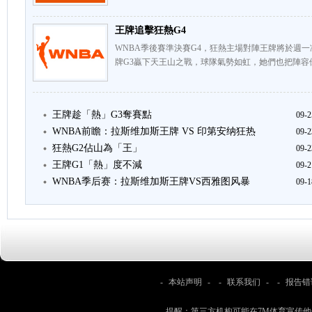
王牌追擊狂熱G4
WNBA季後賽準決賽G4，狂熱主場對陣王牌將於週一
牌G3贏下天王山之戰，球隊氣勢如虹，她們也把陣容
王牌趁「熱」G3奪賽點
09-2
WNBA前瞻：拉斯维加斯王牌 VS 印第安纳狂热
09-2
狂熱G2佔山為「王」
09-2
王牌G1「熱」度不減
09-2
WNBA季后赛：拉斯维加斯王牌VS西雅图风暴
09-1
-
本站声明
- -
联系我们
- -
报告错
提醒：第三方机构可能在7M体育宣传