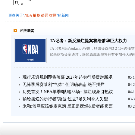
向。”
更多关于"
NBA
抽签
处罚
摆烂
"的新闻
相关新闻
TA记者：新反摆烂提案将给萧华巨大权力
TA记者MikeVorkunov报道，联盟提议的3-2-
如果这项提案通过，联盟总裁萧华将拥有更加强大的权
现行乐透规则即将落幕 2027年起实行反摆烂新规
05-1
无缘季后赛莱利“气炸” 但明确表态:绝不摆烂
04-2
历史首次！NBA单季8队输55场+ 摆烂现象引热议
04-1
输给摆烂的步行者?斯波:过去2场失利令人失望
03-3
米勒:篮网应该签麦克朗 反正是摆烂&后者能卖票
03-2