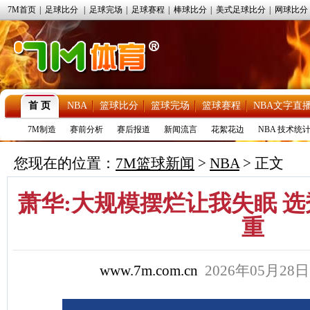
7M首页
|
足球比分
|
足球完场
|
足球赛程
|
棒球比分
|
美式足球比分
|
网球比分
首 页
NBA
篮球比分
篮球完场
篮球赛程
NBA文字直
7M制造
赛前分析
赛后报道
新闻流言
花絮花边
NBA 技术统
您现在的位置：
7M篮球新闻
>
NBA
> 正文
萧华:大规模摆烂让我失眠 
重
www.7m.com.cn
2026年05月28