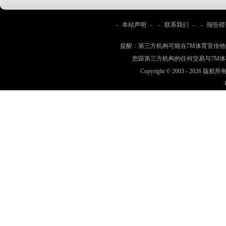
-
本站声明
- -
联系我们
- -
报告错
提醒：第三方机构可能在7M体育宣传
您跟第三方机构的任何交易与7M
Copyright © 2003 -
2026 版权所有 w