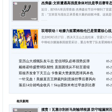
杰弗森:文班遭遇高强度身体对抗是季后赛常
近日，前NBA球员理查德·杰弗森在节目中聊到了雷
言：“文班亚马现在正承受着大量的凶狠冲撞。这就
……
双塔联动！哈滕力挺霍姆格伦已是雷霆核心战
北京时间5月27日，西决天王山之战结束，雷霆127-1
中锋哈尔滕施泰因接受采访，重点夸赞了队友霍姆格伦
亚历山大感慨队友斗志 坚信球队必将强势反弹
05-2
戴格诺特盛赞球队韧性 直面困境从不轻言退缩
05-2
双核齐发拿下天王山 卡鲁索大赞麦凯恩球风本色
05-2
一针见血！美媒直言王牌裁判刻意操控季后赛风向
05-2
落后14分就鸣金收兵！Skip震惊米奇过早放弃比赛
05-2
相关新闻
揽责！瓦塞尔剖析马刺输球根源 防守端漏洞