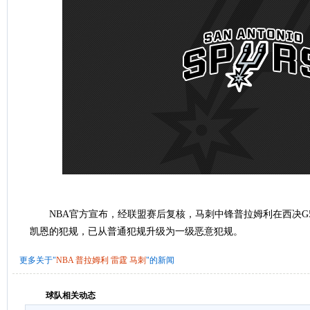
NBA官方宣布，经联盟赛后复核，马刺中锋普拉姆利在西决G5
凯恩的犯规，已从普通犯规升级为一级恶意犯规。
更多关于"
NBA
普拉姆利
雷霆
马刺
"的新闻
球队相关动态