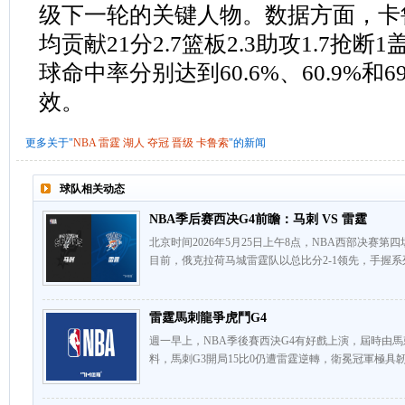
级下一轮的关键人物。数据方面，卡
均贡献21分2.7篮板2.3助攻1.7抢
球命中率分别达到60.6%、60.9%和
效。
更多关于"
NBA
雷霆
湖人
夺冠
晋级
卡鲁索
"的新闻
球队相关动态
NBA季后赛西决G4前瞻：马刺 VS 雷霆
北京时间2026年5月25日上午8点，NBA西部决赛第
目前，俄克拉荷马城雷霆队以总比分2-1领先，手握系
雷霆馬刺龍爭虎鬥G4
週一早上，NBA季後賽西決G4有好戲上演，屆時由
料，馬刺G3開局15比0仍遭雷霆逆轉，衛冕冠軍極具