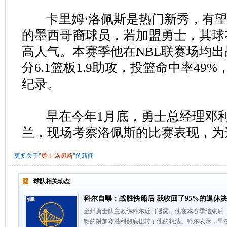
卡里姆·洛佩斯是热门新秀，有望
的墨西哥裔球员，若加盟勇士，其球
高人气。本赛季他在NBL联赛场均出战2
分6.1篮板1.9助攻，投篮命中率49
纪录。
早在今年1月底，勇士总经理邓利
兰，现场考察洛佩斯的比赛表现，为
更多关于"
勇士
洛佩斯
"的新闻
球队相关动态
科尔自曝：战胜快船后 我收回了95%的退休
金州勇士队主教练科尔近日透露，他在本赛季结束后一
键的附加赛胜利彻底扭转了他的想法。科尔表示，早