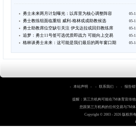
勇士未来两月计划曝光：以库里为核心调整阵容
05-1
勇士教练组面临重组 威利-格林或成助教候选
05-1
勇士助教席位空缺引关注 伊戈达拉或回归教练席
05-1
追梦：勇士11号签可选优质即战力 可能向上交易
05-1
格林谈勇士未来：这可能是我们最后的两年窗口期
05-1
-
本站声明
- -
联系我们
- -
报告错
提醒：第三方机构可能在7M体育宣传
您跟第三方机构的任何交易与7M
Copyright © 2003 -
2026 版权所有 w