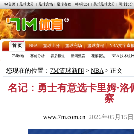
7M首页
|
足球比分
|
足球完场
|
足球赛程
|
棒球比分
|
美式足球比分
|
网球比分
首 页
NBA
篮球比分
篮球完场
篮球赛程
NBA文字直
7M制造
赛前分析
赛后报道
新闻流言
花絮花边
NBA 技术统
您现在的位置：
7M篮球新闻
>
NBA
> 正文
名记：勇士有意选卡里姆·洛
察
www.7m.com.cn
2026年05月15