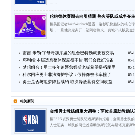
……
伦纳德休赛期去向引猜测 热火等队或成争夺
据美国记者JakeWeinbach透露，洛杉矶快船队的
场，一旦他决定离开，迈阿密热火、费城76人以及金
雷吉·米勒:字母哥加库里的组合巴特勒就要被交易
05-1
邓利维:本届选秀整体深度很不错 我们会做好准备
05-1
梦想组合！勇士多年追逐詹姆斯老板希望搭档库里
05-1
科尔回应勇士非法掩护争议：假摔像被卡车撞了
05-1
勇士是否与追梦降薪续约 取决释放薪资空间收益
05-1
相关新闻
金州勇士教练组重大调整：两位首席助教确认
据ESPN资深勇士随队记者斯莱特报道，金州勇士队
人士证实，球队的两位首席助教斯托茨与斯塔克豪斯
……