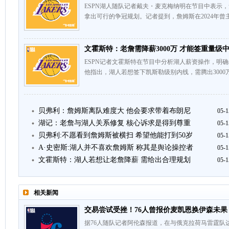
ESPN湖人随队记者戴夫・麦克梅纳明在节目中表示
拿出可行的争冠规划。记者提到，詹姆斯在2024年曾
文霍斯特：老詹需降薪3000万 才能签重量级
ESPN记者文霍斯特在节目中分析湖人薪资操作，明确
他指出，湖人若想签下凯斯勒级别内线，需腾出3000万
贝弗利：詹姆斯离队难度大 他会要求带着布朗尼
05-1
湖记：老詹与湖人关系修复 核心诉求是得到尊重
05-1
贝弗利:不愿看到詹姆斯被横扫 希望他能打到50岁
05-1
A·史密斯:湖人并不喜欢詹姆斯 称其是舆论操控者
05-1
文霍斯特：湖人若想让老詹降薪 需给出合理规划
05-1
相关新闻
交易尝试受挫！76人曾报价麦凯恩换伊森未果
据76人随队记者阿伦森报道，在与俄克拉荷马雷霆队