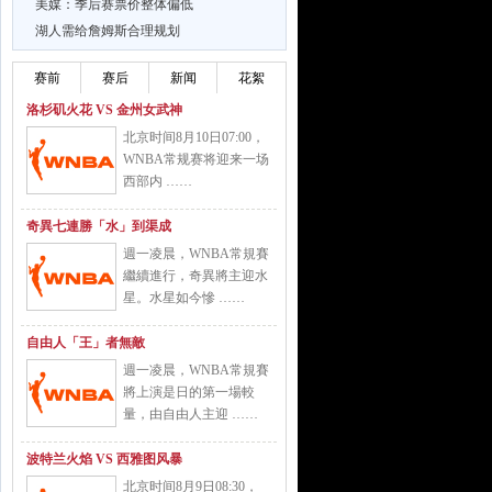
美媒：季后赛票价整体偏低
湖人需给詹姆斯合理规划
赛前
赛后
新闻
花絮
洛杉矶火花 VS 金州女武神
北京时间8月10日07:00，
WNBA常规赛将迎来一场
西部内 ……
奇異七連勝「水」到渠成
週一凌晨，WNBA常規賽
繼續進行，奇異將主迎水
星。水星如今慘 ……
自由人「王」者無敵
週一凌晨，WNBA常規賽
將上演是日的第一場較
量，由自由人主迎 ……
波特兰火焰 VS 西雅图风暴
北京时间8月9日08:30，