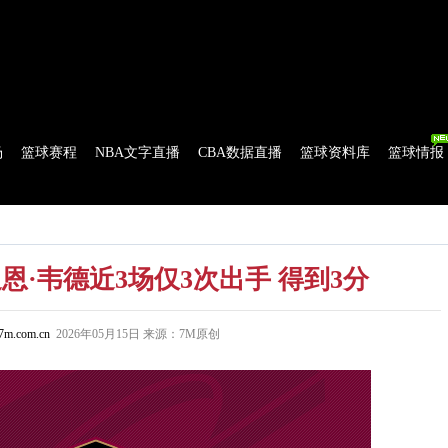
球比分
|
美式足球比分
|
网球比分
|
足球资讯
|
足球资料库
|
APP下载
场
篮球赛程
NBA文字直播
CBA数据直播
篮球资料库
篮球情报
流言
花絮花边
NBA 技术统计
WNBA 技术统计
恩·韦德近3场仅3次出手 得到3分
m.com.cn
2026年05月15日 来源：7M原创