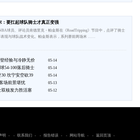
尔：要扛起球队骑士才真正变强
前NBA球员、评论员肯德里克・帕金斯在《RoadTripping》节目中，点评了骑士
表现与球队战术变化。帕金斯表示，系列赛前两场米 ……
登经验与冷静无价
05-14
4-100落后骑士
05-14
0 坎宁安空砍39
05-14
士客场前景堪忧
05-13
士双核发力胜活塞
05-12
声明
- -
联系我们
- -
报告错误
- -
网站导航
- -
返回页顶
-