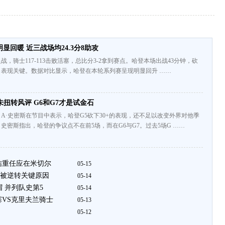
显回暖 近三战场均24.3分8助攻
，骑士117-113击败活塞，总比分3-2拿到赛点。哈登本场出战43分钟，砍
攻，表现关键。数据对比显示，哈登在本轮系列赛呈现明显回升 ……
未扭转风评 G6和G7才是试金石
A·史密斯在节目中表示，哈登G5砍下30+的表现，还不足以改变外界对他季
史密斯指出，哈登的争议点不在前5场，而在G6与G7。过去5场G ……
结重任应在米切尔
05-15
被逆转关键原因
05-14
帽 并列队史第5
05-14
塞VS克里夫兰骑士
05-13
05-12