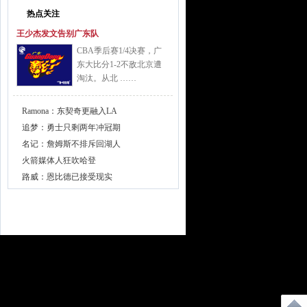
热点关注
王少杰发文告别广东队
CBA季后赛1/4决赛，广
东大比分1-2不敌北京遭
淘汰。从北 ……
Ramona：东契奇更融入LA
追梦：勇士只剩两年冲冠期
名记：詹姆斯不排斥回湖人
火箭媒体人狂吹哈登
路威：恩比德已接受现实