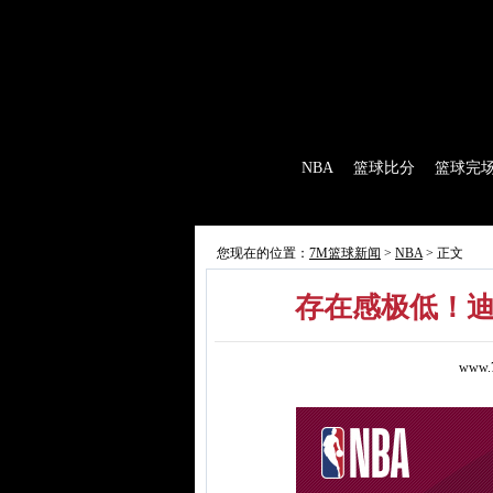
7M首页
|
足球比分
|
足球完场
|
足球赛程
|
棒
首 页
NBA
篮球比分
篮球完
7M制造
赛前分析
赛后报道
新闻
您现在的位置：
7M篮球新闻
>
NBA
> 正文
存在感极低！迪
www.7