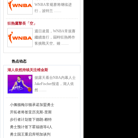
WNBA常规赛将继续进
行，波特兰 ……
狂熱鷹擊長「空」
週日凌晨，WNBA常規賽
繼續進行，屆時狂熱將作
客挑戰天空。雖 ……
热点动态
湖人依然持续关注维金斯
据露天看台NBA内幕人士
JakeFischer报道，湖人依
然 ……
小佩顿梅尔顿承诺加盟勇士
开拓者将签亚历克斯-里斯
步行者计划签下德朗-赖特
勇士预计签下霍福德等4人
勇士国王重启库明加谈判