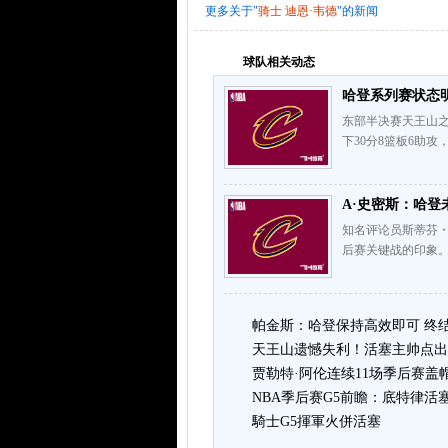
更多关于"
骑士
迪恩·韦德
"的新闻
球队相关动态
哈登系列赛状态明
东部半决赛天王山之战
下30分8篮板6助
A·史密斯：哈登
知名评论员斯蒂芬・
后赛关键战的印象。
帕金斯：哈登保持高效即可 终
天王山遗憾失利！活塞主帅点出
贾勒特·阿伦连续11场季后赛盖
NBA季后赛G5前瞻：底特律活
騎士G5揮軍火併活塞