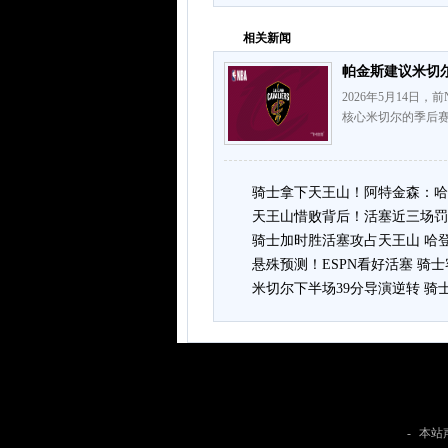
相关新闻
帕金斯建议米切
2026年5月14日，
核心米切尔的季后赛
骑士拿下天王山！阿特金森：哈
天王山惜败背后！活塞近三场罚球5
骑士加时胜活塞攻占天王山 哈登3
悬殊预测！ESPN看好活塞 骑
米切尔下半场39分导演逆转 骑
-
本站