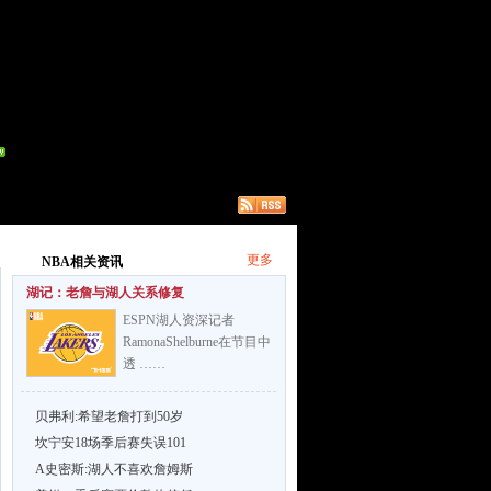
更多
NBA相关资讯
湖记：老詹与湖人关系修复
ESPN湖人资深记者
RamonaShelburne在节目中
透 ……
贝弗利:希望老詹打到50岁
坎宁安18场季后赛失误101
A史密斯:湖人不喜欢詹姆斯