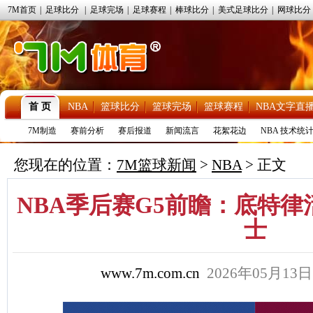
7M首页
|
足球比分
|
足球完场
|
足球赛程
|
棒球比分
|
美式足球比分
|
网球比分
首 页
NBA
篮球比分
篮球完场
篮球赛程
NBA文字直
7M制造
赛前分析
赛后报道
新闻流言
花絮花边
NBA 技术统
您现在的位置：
7M篮球新闻
>
NBA
> 正文
NBA季后赛G5前瞻：底特律
士
www.7m.com.cn
2026年05月13