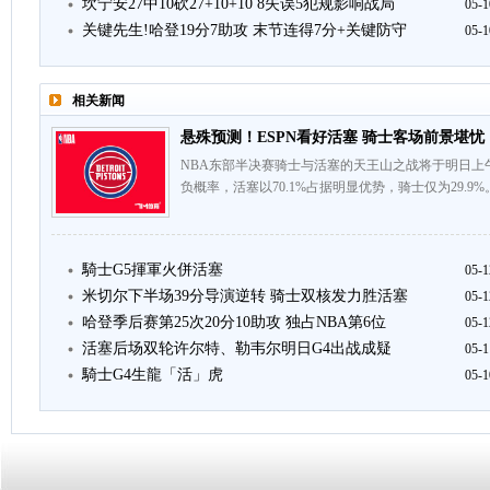
坎宁安27中10砍27+10+10 8失误5犯规影响战局
05-1
关键先生!哈登19分7助攻 末节连得7分+关键防守
05-1
相关新闻
悬殊预测！ESPN看好活塞 骑士客场前景堪忧
NBA东部半决赛骑士与活塞的天王山之战将于明日上午
负概率，活塞以70.1%占据明显优势，骑士仅为29.9
騎士G5揮軍火併活塞
05-1
米切尔下半场39分导演逆转 骑士双核发力胜活塞
05-1
哈登季后赛第25次20分10助攻 独占NBA第6位
05-1
活塞后场双轮许尔特、勒韦尔明日G4出战成疑
05-1
騎士G4生龍「活」虎
05-1