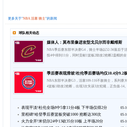
更多关于"
NBA
活塞
骑士
"的新闻
球队相关动态
媒体人：莫布里像进攻型戈贝尔而非戴维斯
NBA季后赛东部半决赛G4，骑士半场以52-56落后
投4中得到11分，同时贡献1篮板2助攻2抢断2盖帽的
季后赛表现滑坡!杜伦季后赛场均仅10.4分9.2
NBA东部半决赛G3，活塞109-116不敌骑士，系列赛
4篮板1助攻2抢断，出现3次失误3次犯规，正负值-14
表现平淡!杜伦全场8中5拿11分4板 下半场仅得2分
05-1
里程碑!哈登季后赛篮板突破1000 抢断达300次
05-1
火力全开!米切尔24中13砍35分10板 上半场20分
05-1