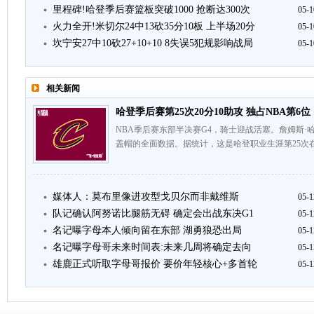
里程碑!哈登季后赛篮板突破1000 抢断达300次
05-1
火力全开!米切尔24中13砍35分10板 上半场20分
05-1
坎宁安27中10砍27+10+10 8失误5犯规影响战局
05-1
相关新闻
哈登季后赛第25次20分10助攻 独占NBA第6位
NBA季后赛东部半决赛G4，骑士迎战活塞。詹姆斯·哈
盖帽的全面数据。据统计，这是哈登职业生涯第25次在
媒体人：莫布里像进攻型戈贝尔而非戴维斯
05-1
队记确认阿努诺比腿筋无碍 确定会出战东决G1
05-1
名记曝字母本人倾向留在东部 湖勇狼恐出局
05-1
名记曝字母哥未来时间表:未来几周将确定去向
05-1
雄鹿正式听取字母哥报价 要价年轻核心+多首轮
05-1