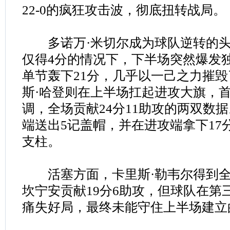
22-0的疯狂攻击波，彻底扭转战局。
多诺万·米切尔成为球队逆转的头
仅得4分的情况下，下半场突然爆发独
单节轰下21分，几乎以一己之力摧
斯·哈登则在上半场扛起进攻大旗，首
调，全场贡献24分11助攻的两双数
端送出5记盖帽，并在进攻端拿下17
支柱。
活塞方面，卡里斯·勒韦尔得到全队
坎宁安贡献19分6助攻，但球队在第
痛失好局，最终未能守住上半场建立