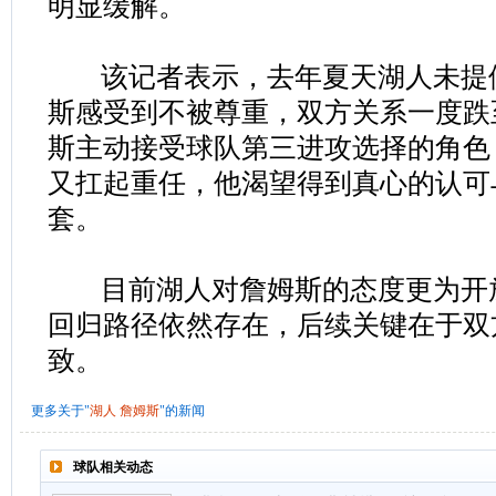
明显缓解。
该记者表示，去年夏天湖人未提
斯感受到不被尊重，双方关系一度跌
斯主动接受球队第三进攻选择的角色
又扛起重任，他渴望得到真心的认可
套。
目前湖人对詹姆斯的态度更为开
回归路径依然存在，后续关键在于双
致。
更多关于"
湖人
詹姆斯
"的新闻
球队相关动态