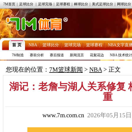
7M首页
|
足球比分
|
足球完场
|
足球赛程
|
棒球比分
|
美式足球比分
|
网球比分
首 页
NBA
篮球比分
篮球完场
篮球赛程
NBA文字直
7M制造
赛前分析
赛后报道
新闻流言
花絮花边
NBA 技术统
您现在的位置：
7M篮球新闻
>
NBA
> 正文
湖记：老詹与湖人关系修复 
重
www.7m.com.cn
2026年05月15