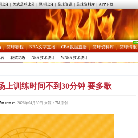
球比分
|
美式足球比分
|
网球比分
|
足球资讯
|
足球资料库
|
APP下载
场
篮球赛程
NBA文字直播
CBA数据直播
篮球资料库
篮球情报
流言
花絮花边
NBA 技术统计
WNBA 技术统计
场上训练时间不到30分钟 要多歇
m.com.cn
2026年04月30日 来源：7M原创