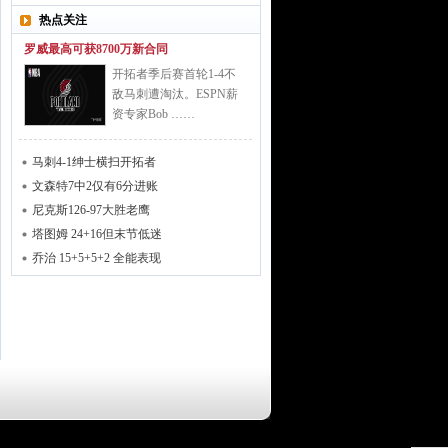
热点关注
罗威最高可获8700万新合同
开拓者季后赛首轮1-4不
敌马刺遭淘汰。ESPN薪
资专家Bob ……
马刺4-1绅士横扫开拓者
文森特7中2仅有6分进账
尼克斯126-97大胜老鹰
塔图姆 24+16但末节低迷
乔治 15+5+5+2 全能表现