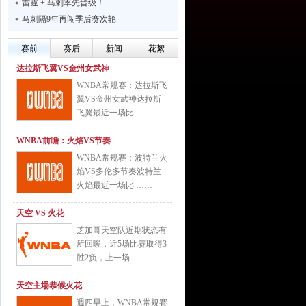
雷霆 + 马刺率先晋级！
马刺隔9年再闯季后赛次轮
赛前
赛后
新闻
花絮
达拉斯飞翼VS金州女武神
WNBA常规赛：达拉斯飞
翼VS金州女武神达拉斯
飞翼最近一场比 ……
WNBA前瞻：火焰VS节奏
WNBA常规赛：波特兰火
焰VS多伦多节奏波特兰
火焰最近一场比 ……
天空 VS 火花
芝加哥天空队近期状态有
所回暖，近5场比赛取得3
胜2负，上一场 ……
天空主場恭候火花
週四早上，WNBA常規賽