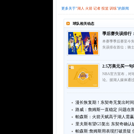
更多关于"
湖人
火箭
记者
投篮
训练
"的新闻
球队相关动态
季后赛失误排行
本赛季季后赛至今失
失误排在首位；骑士
2.5万美元买一
NBA官方宣布，对
论。据湖人媒体通过
漫长恢复期！东契奇无复出时间
路威：詹姆斯一直稳定 问题在
帕森斯：火箭天赋高于湖人需赢
里夫斯有望G5复出 东契奇确
帕森斯:詹姆斯用表现打破质疑