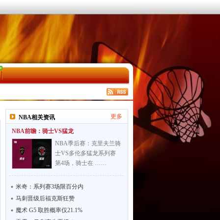
更多
NBA相关资讯
NBA前瞻：骑士VS猛龙
NBA季后赛：克里夫兰骑
士VS多伦多猛龙系列赛
第4场，骑士在 ……
米奇：系列赛3场限百分内
马刺晋级后福克斯狂赞
魔术 G5 取胜概率仅21.1%