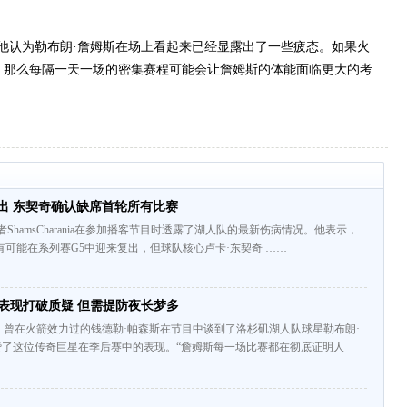
认为勒布朗·詹姆斯在场上看起来已经显露出了一些疲态。如果火
3，那么每隔一天一场的密集赛程可能会让詹姆斯的体能面临更大的考
出 东契奇确认缺席首轮所有比赛
者ShamsCharania在参加播客节目时透露了湖人队的最新伤病情况。他表示，
有可能在系列赛G5中迎来复出，但球队核心卢卡·东契奇 ……
表现打破质疑 但需提防夜长梦多
、曾在火箭效力过的钱德勒·帕森斯在节目中谈到了洛杉矶湖人队球星勒布朗·
赞了这位传奇巨星在季后赛中的表现。“詹姆斯每一场比赛都在彻底证明人