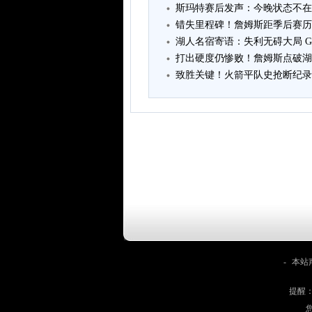
斯玛特赛后发声：今晚状态不在
错失里程碑！詹姆斯距季后赛历
湖人名宿寄语：失利无碍大局 G
打出硬度仍惨败！詹姆斯点破湖
致胜关键！火箭平队史抢断纪录 1
-
本站
提醒