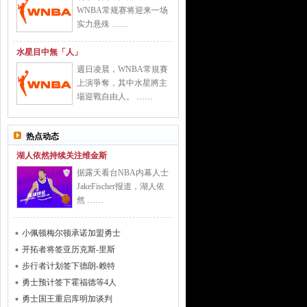
WNBA常规赛将迎来一场
实力悬殊 ……
水星目中無「人」
週日凌晨，WNBA常規賽
上演爭奪，其中水星將主
場迎戰自由人。 ……
热点动态
湖人依然持续关注维金斯
据露天看台NBA内幕人士
JakeFischer报道，湖人依
然 ……
小佩顿梅尔顿承诺加盟勇士
开拓者将签亚历克斯-里斯
步行者计划签下德朗-赖特
勇士预计签下霍福德等4人
勇士国王重启库明加谈判