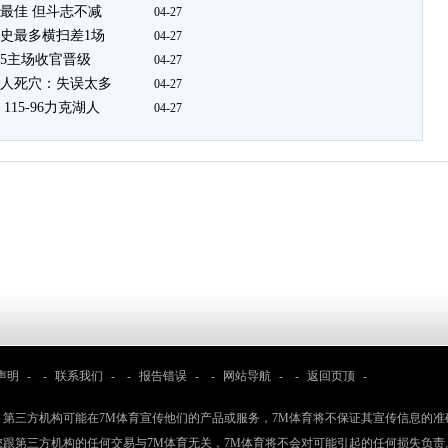
最佳 但斗志不减
04-27
史最多横扫差1场
04-27
5主场收官晋级
04-27
人死穴：失误太多
04-27
15-96力克湖人
04-27
声明
- -
联系我们
- -
报告错误
- -
网站导航
- -
返回页顶
-
：第三方机构可能在7M体育宣传他们的产品或服务，7M体育将不保证其宣传信息的准
您跟第三方机构的任何交易与7M体育无关，7M体育将不会对可能引起的任何损失负责