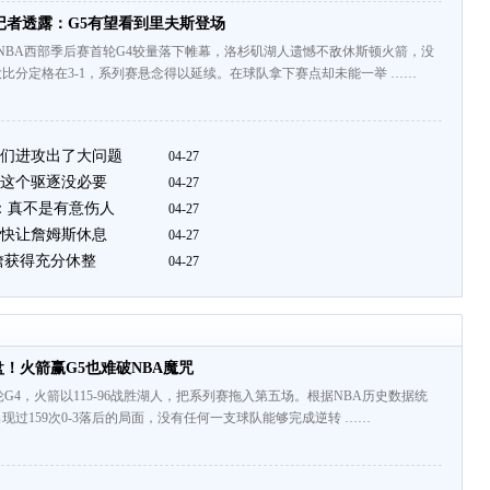
记者透露：G5有望看到里夫斯登场
，NBA西部季后赛首轮G4较量落下帷幕，洛杉矶湖人遗憾不敌休斯顿火箭，没
比分定格在3-1，系列赛悬念得以延续。在球队拿下赛点却未能一举 ……
们进攻出了大问题
04-27
这个驱逐没必要
04-27
：真不是有意伤人
04-27
快让詹姆斯休息
04-27
詹获得充分休整
04-27
翻盘！火箭赢G5也难破NBA魔咒
G4，火箭以115-96战胜湖人，把系列赛拖入第五场。根据NBA历史数据统
现过159次0-3落后的局面，没有任何一支球队能够完成逆转 ……