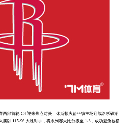
季后赛西部首轮 G4 迎来焦点对决，休斯顿火箭坐镇主场迎战洛杉矶湖
以 115-96 大胜对手，将系列赛大比分扳至 1-3，成功避免被横