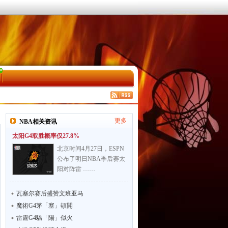
更多
NBA相关资讯
太阳G4取胜概率仅27.8%
北京时间4月27日，ESPN
公布了明日NBA季后赛太
阳对阵雷 ……
瓦塞尔赛后盛赞文班亚马
魔術G4茅「塞」頓開
雷霆G4驕「陽」似火