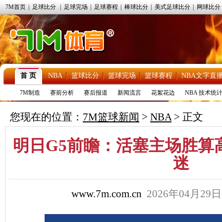
7M首页
|
足球比分
|
足球完场
|
足球赛程
|
棒球比分
|
美式足球比分
|
网球比分
首 页
NBA
篮球比分
篮球完场
篮球赛程
NBA文字直
7M制造
赛前分析
赛后报道
新闻流言
花絮花边
NBA 技术统
您现在的位置：
7M篮球新闻
>
NBA
> 正文
明日G5前瞻：活塞主场胜算
迷
www.7m.com.cn
2026年04月29