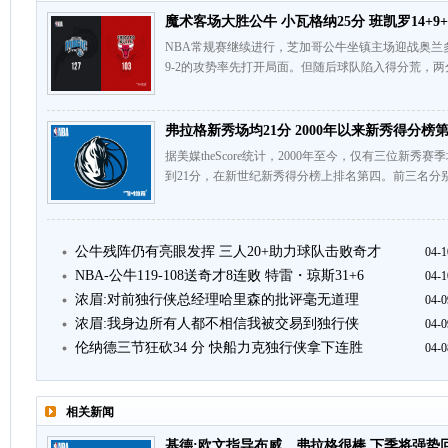
魔术客场大胜公牛 小瓦格纳25分 班凯罗14+9+
NBA常规赛继续进行，芝加哥公牛坐镇主场迎战奥兰
9-2的攻势率先打开局面。但随后球队陷入得分荒，两
弗拉格新秀场均21分 2000年以来新秀得分榜
据美媒theScore统计，2000年至今，仅有三位新
到21分，在新世纪新秀得分榜上排名第四。前三名分别为
公牛残阵仍有亮眼发挥 三人20+助力球队击败奇才
04-1
NBA-公牛119-108送奇才8连败 特雷・琼斯31+6
04-1
浓眉:对前独行侠总经理哈里森的批评毫无道理
04-0
浓眉:我身边所有人都不相信我被交易到独行侠
04-0
伦纳德三节狂砍34 分 快船力克独行侠拿下连胜
04-0
相关新闻
基德:欧文指导布威、弗拉格很棒 下季将强势