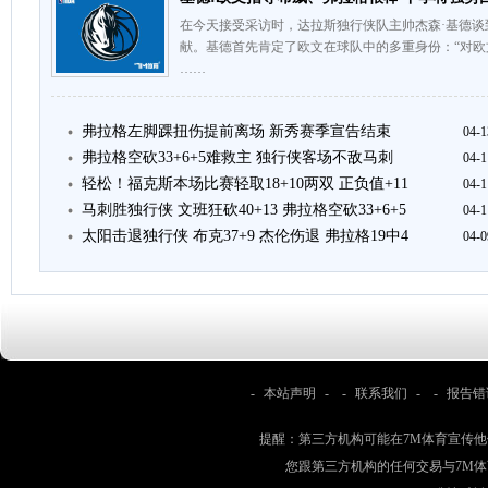
在今天接受采访时，达拉斯独行侠队主帅杰森·基德
献。基德首先肯定了欧文在球队中的多重身份：“对
……
弗拉格左脚踝扭伤提前离场 新秀赛季宣告结束
04-1
弗拉格空砍33+6+5难救主 独行侠客场不敌马刺
04-1
轻松！福克斯本场比赛轻取18+10两双 正负值+11
04-1
马刺胜独行侠 文班狂砍40+13 弗拉格空砍33+6+5
04-1
太阳击退独行侠 布克37+9 杰伦伤退 弗拉格19中4
04-0
-
本站声明
- -
联系我们
- -
报告错
提醒：第三方机构可能在7M体育宣传
您跟第三方机构的任何交易与7M