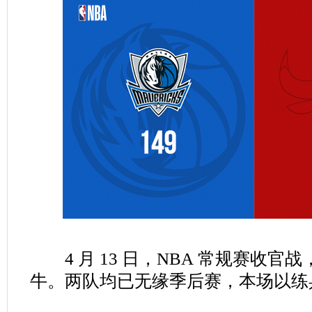
4 月 13 日，NBA 常规赛收官
牛。两队均已无缘季后赛，本场以练